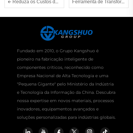
Ferramenta de Transformação Digital Industrial - Impressora 3D de Molde de Areia
Reduza os Custos de Prototipagem em Até 95% com Impressão 3D em Areia
Fundado em 2010, o Grupo Kangshuo é
pioneiro na fabricação inteligente de
componentes críticos, reconhecido como
Empresa Nacional de Alta Tecnologia e uma
"Pequena Gigante" pelo Ministério da Indústria
e Tecnologia da Informação da China. Descubra
nossa expertise em novos materiais, processos
inovadores, equipamentos avançados e
soluções personalizadas para indústrias globais.