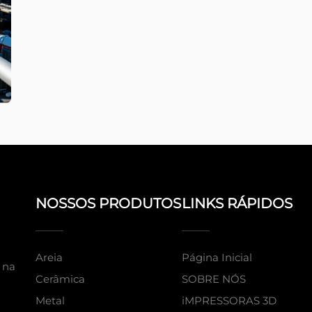
NOSSOS PRODUTOS
LINKS RÁPIDOS
Areia
Página Inicial
 na
Cerâmica
SOBRE NÓS
Metal
iMPRESSORAS 3D