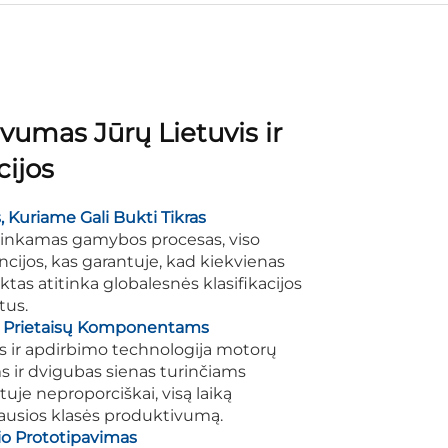
vumas Jūrų Lietuvis ir
cijos
 Kuriame Gali Bukti Tikras
tinkamas gamybos procesas, viso
cijos, kas garantuje, kad kiekvienas
ktas atitinka globalesnės klasifikacijos
tus.
ja Prietaisų Komponentams
uvės ir apdirbimo technologija motorų
 ir dvigubas sienas turinčiams
uje neproporciškai, visą laiką
iausios klasės produktivumą.
o Prototipavimas