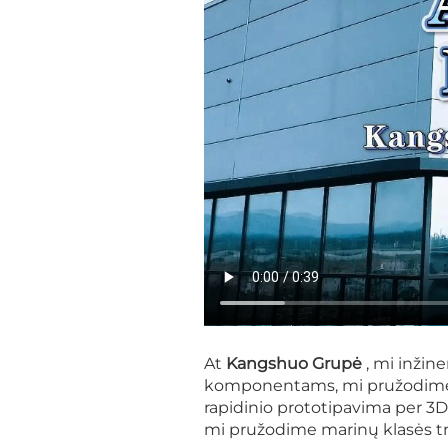
At
Kangshuo Grupė
, mi inžin
komponentams, mi pružodime vie
rapidinio prototipavima per 
mi pružodime marinų klasės 