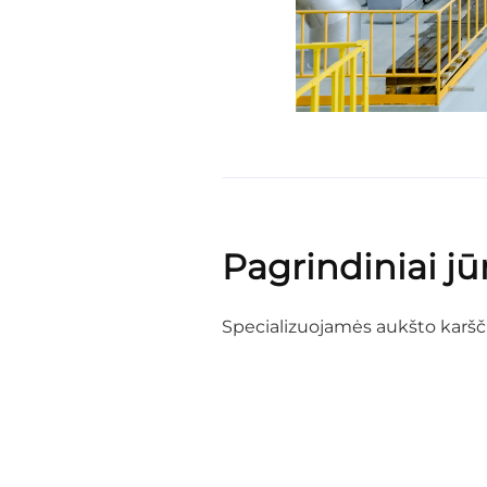
Pagrindiniai j
Specializuojamės aukšto karš