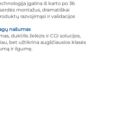
chnologija įgalina iš karto po 36
serdės montažus, dramatiškai
roduktų razvojimąsi ir validacijos
agų našumas
s, duktilis želėzis ir CGI solucijos,
au, bet užtikrina augščiausios klasės
umą ir ilgumę.