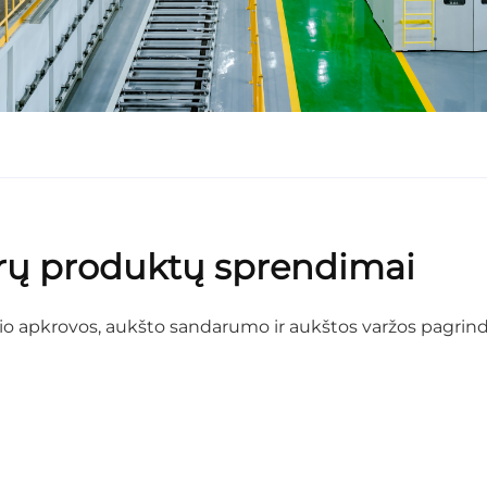
ūrų produktų sprendimai
čio apkrovos, aukšto sandarumo ir aukštos varžos pagr