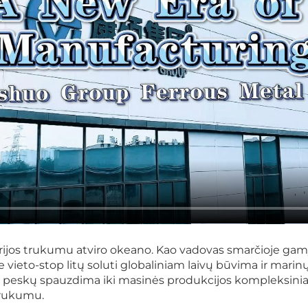
erijos trukumu atviro okeano. Kao vadovas smarčioje gam
to-stop litų soluti globaliniam laivų būvima ir marinų i
3D peskų spauzdima iki masinės produkcijos kompleksin
trukumu.