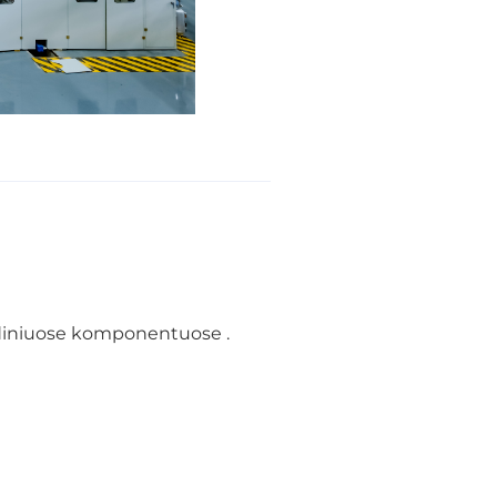
indiniuose komponentuose
.