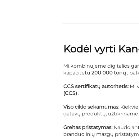
Kodėl vyrti Ka
Mi kombinujeme digitalios ga
kapacitetu
200 000 tonų
, pat
CCS sertifikatų autoritetis:
Mi 
(CCS)
.
Viso ciklo sekamumas:
Kiekvie
gatavų produktų, užtikriname 
Greitas pristatymas:
Naudojant
branduolinių mazgų pristaty