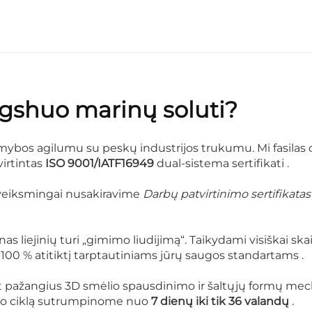
ngshuo marinų soluti?
mybos agilumu su peskų industrijos trukumu.
Mi fasilas
virtintas
ISO 9001/IATF16949
dual-sistema sertifikati
.
veiksmingai nusakiravime
Darbų patvirtinimo sertifikata
nas liejinių turi „gimimo liudijimą“.
Taikydami visiškai ska
100 % atitiktį tarptautiniams jūrų saugos standartams
.
 pažangius 3D smėlio spausdinimo ir šaltųjų formų me
mo ciklą sutrumpinome nuo
7 dienų iki tik 36 valandų
.