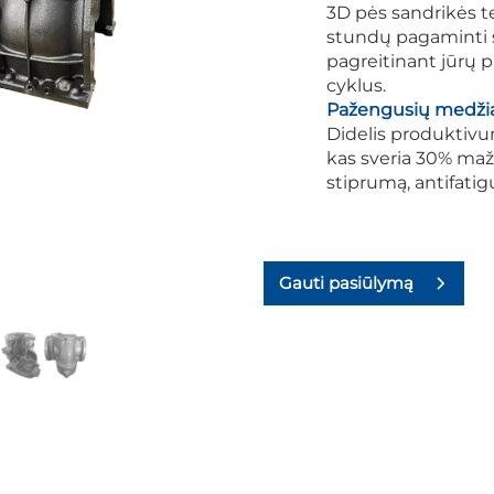
3D pės sandrikės te
stundų pagaminti 
pagreitinant jūrų p
cyklus.
Pažengusių medži
Didelis produktivuma
kas sveria 30% maži
stiprumą, antifatig
Gauti pasiūlymą