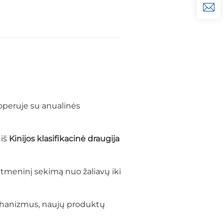
 operuje su anualinės
s
iš
Kinijos klasifikacinė draugija
itmeninį sekimą nuo žaliavų iki
chanizmus, naujų produktų