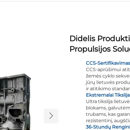
Didelis Produkti
Propulsijos Solu
CCS-Sertifikavimas,
CCS-aprūšimui ati
žemės cyklo sekven
jūrų lietuvės produ
ir atitikimo standar
Ekstremalai Tiksli
Ultra tikslija liet
blokams, galvutėms
trubams, kas garant
rezistentinį, augšč
36-Stundų Rengini