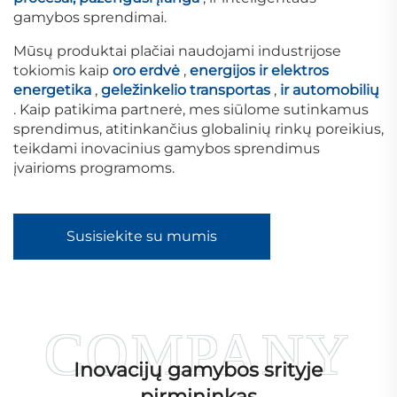
gamybos sprendimai.
Mūsų produktai plačiai naudojami industrijose
tokiomis kaip
oro erdvė
,
energijos ir elektros
energetika
,
geležinkelio transportas
,
ir automobilių
. Kaip patikima partnerė, mes siūlome sutinkamus
sprendimus, atitinkančius globalinių rinkų poreikius,
teikdami inovacinius gamybos sprendimus
įvairioms programoms.
Susisiekite su mumis
Inovacijų gamybos srityje
pirmininkas