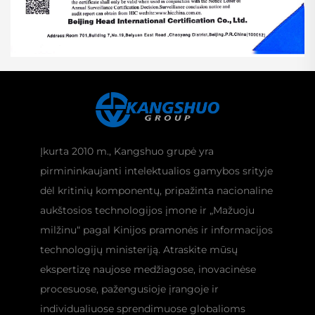
Įkurta 2010 m., Kangshuo grupė yra
pirmininkaujanti intelektualios gamybos srityje
dėl kritinių komponentų, pripažinta nacionaline
aukštosios technologijos įmone ir „Mažuoju
milžinu“ pagal Kinijos pramonės ir informacijos
technologijų ministeriją. Atraskite mūsų
ekspertizę naujose medžiagose, inovacinėse
procesuose, pažengusioje įrangoje ir
individualiuose sprendimuose globalioms