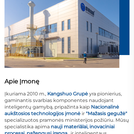
Apie Įmonę
Įkuriama 2010 m.,
Kangshuo Grupė
yra pionierius,
gaminantis svarbias komponentes naudojant
inteligentų gamybą, pripažinta kaip
Nacionalinė
aukštosios technologijos įmonė
ir
"Mažasis gegužė"
specializuotos pramonės ministerijos požiūriu. Mūsų
specialistika apima
nauji materiālai, inovaciniai
procesai, pažengusi įranga
, ir inteligentaus