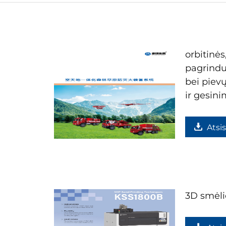
orbitinės
pagrindu
bei pievų
ir gesin
Atsis
3D smėli