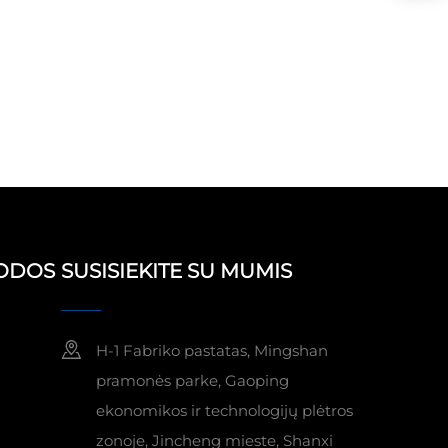
RODOS
SUSISIEKITE SU MUMIS
H-1 Fabriko pastatas, Mingshan
pramonės parke, Gaoping
ekonomikos ir technologijų plėtros
zonoje, Jincheng mieste, Shanxi