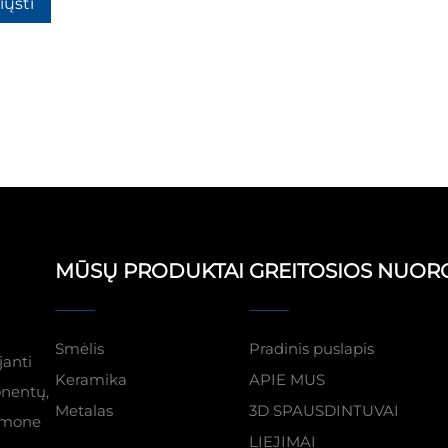
iųsti
MŪSŲ PRODUKTAI
GREITOSIOS NUO
Smėlis
Pradinis puslapis
janti
Keramika
APIE MUS
onentų,
Metalas
3D SPAUSDINTUVAI
 įmone
LIEJIMAI