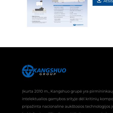
Atsis
Įkurta 2010 m., Kangshuo grupė yra pirmininkau
intelektualios gamybos srityje dėl kritinių komp
pripažinta nacionaline aukštosios technologijos