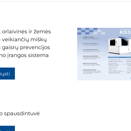
, orlaivinės ir žemės
 veikiančių miškų
 gaisrų prevencijos
imo įrangos sistema
iųsti
o spausdintuvė