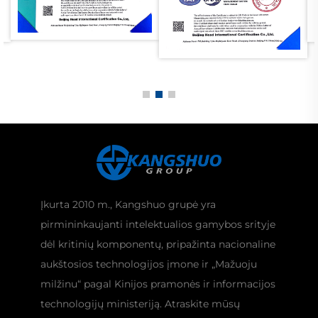
Įkurta 2010 m., Kangshuo grupė yra
pirmininkaujanti intelektualios gamybos srityje
dėl kritinių komponentų, pripažinta nacionaline
aukštosios technologijos įmone ir „Mažuoju
milžinu“ pagal Kinijos pramonės ir informacijos
technologijų ministeriją. Atraskite mūsų