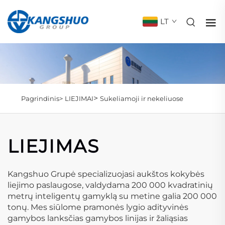
LT
>
Pagrindinis>
LIEJIMAI
Sukeliamoji ir nekeliuose
LIEJIMAS
Kangshuo Grupė specializuojasi aukštos kokybės
liejimo paslaugose, valdydama 200 000 kvadratinių
metrų inteligentų gamyklą su metine galia 200 000
tonų. Mes siūlome pramonės lygio adityvinės
gamybos lanksčias gamybos linijas ir žaliąsias