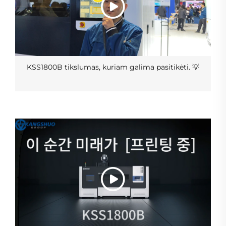
KSS1800B tikslumas, kuriam galima pasitikėti. 💡