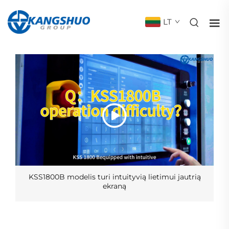
LT
KSS1800B modelis turi intuityvią lietimui jautrią
ekraną