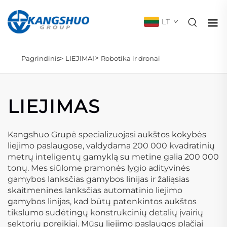
LT
>
Pagrindinis>
LIEJIMAI
Robotika ir dronai
LIEJIMAS
Kangshuo Grupė specializuojasi aukštos kokybės
liejimo paslaugose, valdydama 200 000 kvadratinių
metrų inteligentų gamyklą su metine galia 200 000
tonų. Mes siūlome pramonės lygio adityvinės
gamybos lanksčias gamybos linijas ir žaliąsias
skaitmenines lanksčias automatinio liejimo
gamybos linijas, kad būtų patenkintos aukštos
tikslumo sudėtingų konstrukcinių detalių įvairių
sektorių poreikiai. Mūsų liejimo paslaugos plačiai