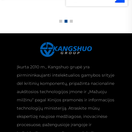
Įkurta 2010 m., Kangshuo grupė yra
pirmininkaujanti intelektualios gamybos srityje
dėl kritinių komponentų, pripažinta nacionaline
aukštosios technologijos įmone ir „Mažuoju
milžinu“ pagal Kinijos pramonės ir informacijos
technologijų ministeriją. Atraskite mūsų
ekspertizę naujose medžiagose, inovacinėse
procesuose, pažengusioje įrangoje ir