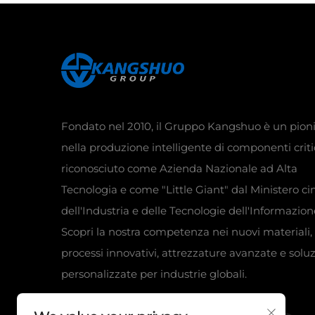
Fondato nel 2010, il Gruppo Kangshuo è un pion
nella produzione intelligente di componenti critic
riconosciuto come Azienda Nazionale ad Alta
Tecnologia e come "Little Giant" dal Ministero ci
dell'Industria e delle Tecnologie dell'Informazion
Scopri la nostra competenza nei nuovi materiali,
processi innovativi, attrezzature avanzate e soluz
personalizzate per industrie globali.