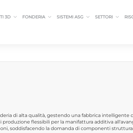
TI 3D
FONDERIA
SISTEMI ASG
SETTORI
RIS
nderia di alta qualità, gestendo una fabbrica intelligent
 produzione flessibili per la manifattura additiva all'ava
fusioni, soddisfacendo la domanda di componenti struttural