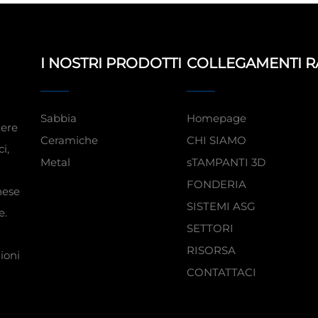
I NOSTRI PRODOTTI
COLLEGAMENTI R
Sabbia
Homepage
iere
Ceramiche
CHI SIAMO
i,
Metal
sTAMPANTI 3D
FONDERIA
nese
SISTEMI ASG
e.
SETTORI
RISORSA
ioni
CONTATTACI