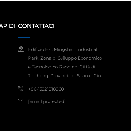
APIDI
CONTATTACI
Edificio H-1, Mingshan Industrial
Park, Zona di Sviluppo Economico
e Tecnologico Gaoping, Città di
Jincheng, Provincia di Shanxi, Cina.
+86-15921818960
[email protected]