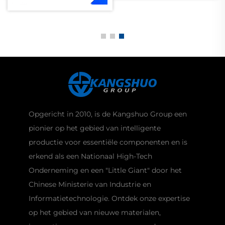
Opgericht in 2010, is de Kangshuo Group een
pionier op het gebied van intelligente
productie voor essentiële componenten en is
erkend als een Nationaal High-Tech
Onderneming en een "Little Giant" door het
Chinese Ministerie van Industrie en
Informatietechnologie. Ontdek onze expertise
op het gebied van nieuwe materialen,