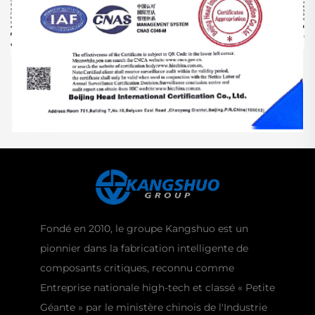
Fondé en 2010, le groupe Kangshuo est un
pionnier dans la fabrication intelligente de
composants critiques, reconnu comme
Entreprise nationale high-tech et classé « Petite
Géante » par le ministère chinois de l'Industrie