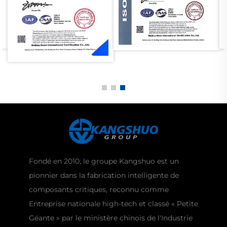
Fondé en 2010, le groupe Kangshuo est un
pionnier dans la fabrication intelligente de
composants critiques, reconnu comme
Entreprise nationale high-tech et classé « Petite
Géante » par le ministère chinois de l'Industrie