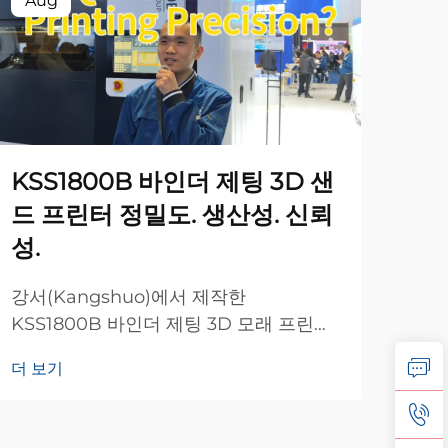
Aug
Se
KSS1800B 바인더 제팅 3D 샌
풍력
드 프린터 정밀도. 생산성. 신뢰
20
성.
록과
대한
강서(Kangshuo)에서 제작한
더 
황을
KSS1800B 바인더 제팅 3D 모래 프린터
강수
를 소개합니다. 400dpi 해상도, 조절 가
다.
더 보기
능한 0.3-0.6mm 층 두께, 자동차 및 항공
우주 부품용 고정밀 금형 제작이 가능합
니다. 고속, 신뢰성, 양산 준비 완료.