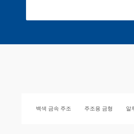
백색 금속 주조
주조용 금형
알