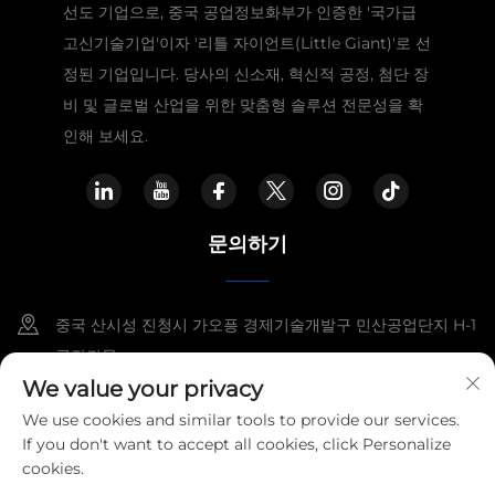
선도 기업으로, 중국 공업정보화부가 인증한 '국가급
고신기술기업'이자 '리틀 자이언트(Little Giant)'로 선
정된 기업입니다. 당사의 신소재, 혁신적 공정, 첨단 장
비 및 글로벌 산업을 위한 맞춤형 솔루션 전문성을 확
인해 보세요.
문의하기
중국 산시성 진청시 가오픙 경제기술개발구 민산공업단지 H-1
공장건물
We value your privacy
+86-15921818960
We use cookies and similar tools to provide our services.
If you don't want to accept all cookies, click Personalize
[email protected]
cookies.