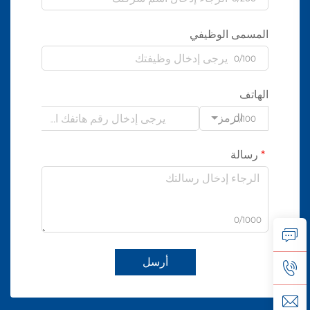
المسمى الوظيفي
0/100
الهاتف
الرمز
0/100
رسالة
0/1000
أرسل