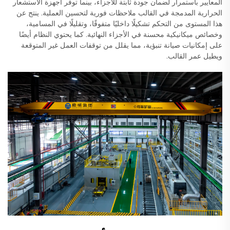
المعايير باستمرار لضمان جودة ثابتة للأجزاء، بينما توفر أجهزة الاستشعار
الحرارية المدمجة في القالب ملاحظات فورية لتحسين العملية. ينتج عن
هذا المستوى من التحكم تشكيلًا داخليًا متفوقًا، وتقليلًا في المسامية،
وخصائص ميكانيكية محسنة في الأجزاء النهائية. كما يحتوي النظام أيضًا
على إمكانيات صيانة تنبؤية، مما يقلل من توقفات العمل غير المتوقعة
ويطيل عمر القالب.