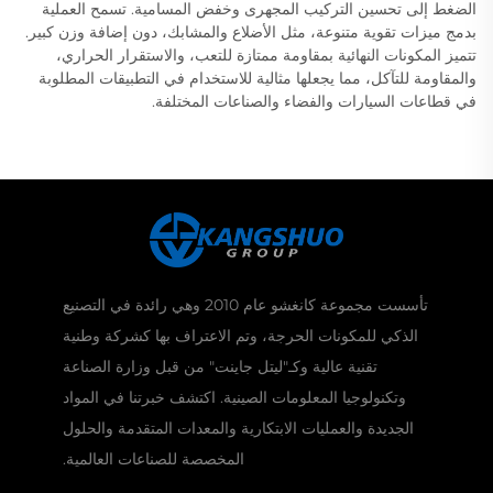
الضغط إلى تحسين التركيب المجهرى وخفض المسامية. تسمح العملية
بدمج ميزات تقوية متنوعة، مثل الأضلاع والمشابك، دون إضافة وزن كبير.
تتميز المكونات النهائية بمقاومة ممتازة للتعب، والاستقرار الحراري،
والمقاومة للتآكل، مما يجعلها مثالية للاستخدام في التطبيقات المطلوبة
في قطاعات السيارات والفضاء والصناعات المختلفة.
تأسست مجموعة كانغشو عام 2010 وهي رائدة في التصنيع
الذكي للمكونات الحرجة، وتم الاعتراف بها كشركة وطنية
تقنية عالية وكـ"ليتل جاينت" من قبل وزارة الصناعة
وتكنولوجيا المعلومات الصينية. اكتشف خبرتنا في المواد
الجديدة والعمليات الابتكارية والمعدات المتقدمة والحلول
المخصصة للصناعات العالمية.