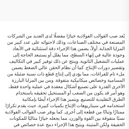
يُعد صب القوالب الفولاذية خيارًا مفضلًا لدى العديد من الشركات
المصنعة في مختلف الصناعات، وذلك لاحتوائه على عدد كبير من
المزايا الجذابة. أولاً، يضمن هذا الإجراء دقة استثنائية في الأبعاد
وجودة عالية في إنهاء السطح، مما يقلل أو يستبعد الحاجة إلى
عمليات التشغيل الثانوية. وينتج عن ذلك توفير كبير في التكاليف
وتقصير دورات الإنتاج. كما أن نظام الحقن عالي الضغط يضمن
ملء تام للفراغات، مما يؤدي إلى إنتاج قطع ذات نسبة ضئيلة من
المسامية وخصائص ميكانيكية متفوقة. ومن بين المزايا البارزة
الأخرى القدرة على تصنيع أشكال معقدة في عملية واحدة فقط،
وهو أمر قد يكون من الصعب أو المستحيل تحقيقه باستخدام
الطرق التقليدية للتصنيع. ويتميز هذا الإجراء أيضًا بإمكانية
استخدامه في سيناريوهات الإنتاج بكميات كبيرة، حيث يقدم تكرارًا
ممتازًا وثباتًا من قطعة إلى أخرى. كما يوفر صب القوالب الفولاذية
نسبًا متفوقة بين القوة والوزن، مما يجعله خيارًا مثاليًا للمكونات
الخفيفة ولكن المتينة. ويتيح هذا الإجراء دمج عدة خصائص في