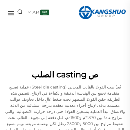
AR
ص casting الصلب
يُعدّ صب الفولاذ بالقالب المعدني (Steel die casting) عملية تصنيع
متقدمة تجمع بين الهندسة الدقيقة والكفاءة في الإنتاج. تتضمن هذه
الطريقة حقن الفولاذ المنصهر تحت ضغط عالٍ داخل تجاويف قوالب
مصممة بدقة، لإنتاج أجزاء معدنية معقدة بدرجة استثنائية من الدقة
والاتساق. تبدأ العملية بتسخين الفولاذ حتى درجة حرارته الانصهالية، والتي
تتراوح عادةً بين 1370°م و1500°م، قبل دفعه إلى تجويف القالب تحت
ضغوط تتراوح بين 5000 و25000 رطل لكل بوصمة مربعة. ويتم تصنيع
القالب من فولاذ أدوات عالي الجودة، وهو مصمم ليتحمل درجات الحرارة