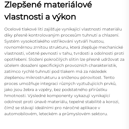
Zlepšené materiálové
vlastnosti a výkon
Ocelové tlakové lití zajišťuje vynikající vlastnosti materiálu
díky přesně kontrolovaným procesům tuhnutí a chlazení.
Systém vysokotlakého vstřikování vytváří hustou,
rovnoměrnou zrnitou strukturu, která zlepšuje mechanické
vlastnosti, včetně pevnosti v tahu, tvrdosti a odolnosti proti
opotřebení. Složení pokročilých slitin lze přesně udržovat za
účelem dosažení specifických provozních charakteristik,
zatímco rychlé tuhnutí pod tlakem má za následek
zlepšenou mikrostrukturu a sníženou pórovitost. Tento
proces umožňuje integraci různých vyztužujících prvků,
jako jsou žebra a vzpěry, bez podstatného přírůstku
hmotnosti. Výsledné komponenty vykazují vynikající
odolnost proti únavě materiálu, tepelné stabilitě a korozi,
čímž se stávají ideálními pro náročné aplikace v
automobilovém, leteckém a průmyslovém sektoru.