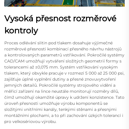
Vysoká přesnost rozměrové
kontroly
Proces odlévání slitin pod tlakem dosahuje výjimečné
rozměrové přesnosti kombinací přesného návrhu nástrojů
a kontrolovaných parametrů vstřikování. Pokročilé systémy
CAD/CAM umožňují vytváření složitých geometrií formy s
tolerancemi až ±0,075 mm. Systém vstřikování vysokým
tlakem, který obvykle pracuje v rozmezí 5 000 až 25 000 psi,
zajišťuje úplné vyplnění dutiny a přesné znovuvytvoření
jemných detailů. Pokročilé systémy strojového vidění a
měřicí zařízení na lince neustále monitorují rozměry dílů,
čímž umožňují okamžité úpravy k udržení konzistence. Tato
úroveň přesnosti umožňuje výrobu komponentů se
složitými vnitřními kanály, tenkými stěnami a přesnými
montážními plochami, a to při zachování úzkých tolerancí i
pro velkosériovou výrobu.