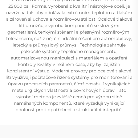
25 000 psi. Forma, vyrobená z kvalitní nástrojové oceli, je
navržena tak, aby odolávala extrémním teplotám a tlakům
a zároveň si uchovala rozměrovou stálost. Ocelové tlakové
lití umožňuje výrobu komponentů se složitými
geometriemi, tenkými stěnami a přesnými rozměrovými
tolerancemi, což z něj činí ideální řešení pro automobilový,
letecký a průmyslový průmysl. Technologie zahrnuje
pokročilé systémy tepelného managementu,
automatizovanou manipulaci s materiálem a opatření
kontroly kvality v reálném čase, aby byl zajištěn
konzistentní výstup. Moderní provozy pro ocelové tlakové
lití využívají počítačově řízené systémy pro monitorování a
úpravu procesních parametrů, čímž dosahují vynikajících
metalurgických vlastností a povrchových úprav. Tato
výrobní metoda je zvláště cenná pro výrobu silně
namáhaných komponentů, které vyžadují vynikající
odolnost proti opotřebení a strukturální integritě.