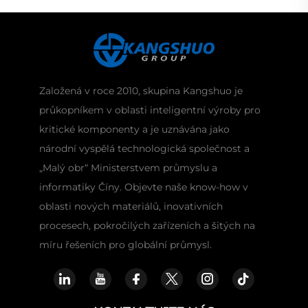
Založená v roce 2010, skupina Kangshuo je
průkopníkem v oblasti inteligentní výroby pro
kritické komponenty a je uznávána jako
národní vyspělá technologická společnost a
„Malý obr“ Ministerstvem průmyslu a
informatiky Číny. Objevte naše know-how v
oblasti nových materiálů, inovativních
procesech, pokročilých zařízeních a šitých na
míru řešeních pro globální průmysl.