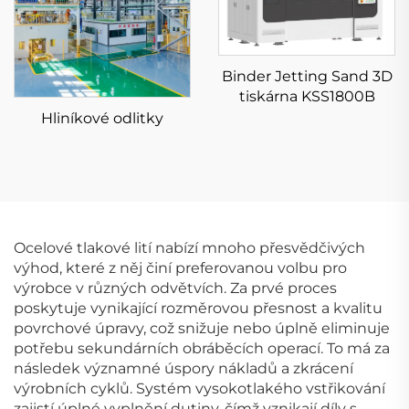
Binder Jetting Sand 3D
tiskárna KSS1800B
Hliníkové odlitky
Ocelové tlakové lití nabízí mnoho přesvědčivých
výhod, které z něj činí preferovanou volbu pro
výrobce v různých odvětvích. Za prvé proces
poskytuje vynikající rozměrovou přesnost a kvalitu
povrchové úpravy, což snižuje nebo úplně eliminuje
potřebu sekundárních obráběcích operací. To má za
následek významné úspory nákladů a zkrácení
výrobních cyklů. Systém vysokotlakého vstřikování
zajistí úplné vyplnění dutiny, čímž vznikají díly s