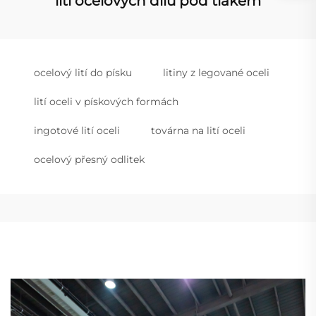
lití ocelových dílů pod tlakem
ocelový lití do písku
litiny z legované oceli
lití oceli v pískových formách
ingotové lití oceli
továrna na lití oceli
ocelový přesný odlitek