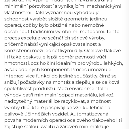
minimální pórovitostí a vynikajícími mechanickými
vlastnostmi. Další významnou výhodou je
schopnost vyrábět složité geometrie jedinou
operací, což by bylo obtížné nebo nemožné
dosáhnout tradičními výrobními metodami. Tento
proces exceluje ve scénářích sériové výroby,
přičemž nabízí vynikající opakovatelnost a
konzistenci mezi jednotlivými díly. Ocelové tlakové
lití také poskytuje lepší poměr pevnosti vůči
hmotnosti, což ho činí ideálním pro výrobu lehkých,
avšak odolných komponent. Proces umožňuje
integraci více funkcí do jediné součástky, čímž se
snižují požadavky na montáž a zlepšuje se celková
spolehlivost produktu. Mezi environmentální
výhody patří minimální odpad materiálu, jelikož
nadbytečný materiál lze recyklovat, a možnost
výroby dílů, které přispívají ke vzniku lehčích a
palivově účinnějších vozidel. Automatizovaná
povaha moderních operací ocelového tlakového lití
zajišťuje stálou kvalitu a zároveň minimalizuje