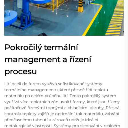
Pokročilý termální
management a řízení
procesu
Lití oceli do forem využívá sofistikované systémy
termálního managementu, které přesně řídí teplotu
materiálu po celém průběhu lití. Tento pokročilý systém
využívá více teplotních zón uvnitř formy, které jsou řízeny
počítačově řízenými topnými a chladicími okruhy. Přesná
kontrola teploty zajišťuje optimální tok materiálu, zabrání
předčasnému tuhnutí a zároveň udržuje ideální
metalurgické vlastnosti. Systémy pro sledování v reálném