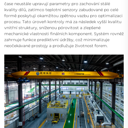
čase neustále upravují parametry pro zachování stálé
kvality dílů, zatímco teplotní senzory zabudované po celé
formě poskytují okamžitou zpětnou vazbu pro optimalizaci
procesu. Tato úroveň kontroly má za následek vyšší kvalitu
vnitřní struktury, sníženou pórovitost a zlepšené
mechanické vlastnosti finálních komponent. Systém rovněž
zahrnuje funkce prediktivní údržby, což minimalizuje
neočekávané prostojy a prodlužuje životnost forem.