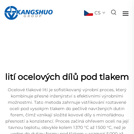
CS
lití ocelových dílů pod tlakem
Ocelové tlakové lití je sofistikovaný výrobní proces, který
kombinuje přesné inženýrství s efektivními výrobními
možnostmi. Tato metoda zahrnuje vstřikování roztavené
oceli pod vysokým tlakem do pečlivě navržených dutin
forem, čímž vznikají složité kovové díly s mimořádnou
přesností a konzistencí. Proces začíná ohřevem oceli na její
tavnou teplotu, obvykle kolem 1 370 °C až 1 500 °C, než je
veden do dutiny formy pod tlakem v rozmezí 5 000 až