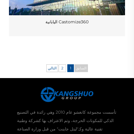
Castomize360 اليابانية
السابق
1
2
التالي
تأسست مجموعة كانغشو عام 2010 وهي رائدة في التصنيع
الذكي للمكونات الحرجة، وتم الاعتراف بها كشركة وطنية
تقنية عالية وكـ"ليتل جاينت" من قبل وزارة الصناعة