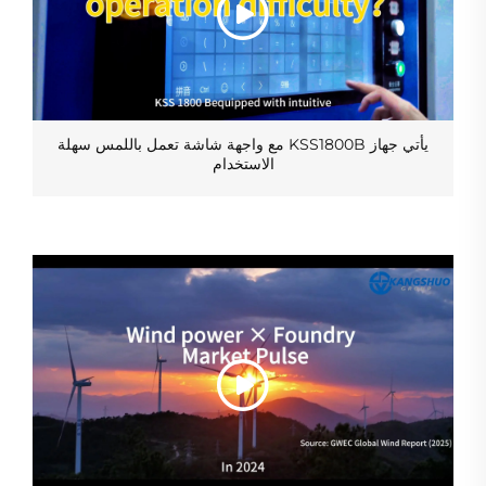
يأتي جهاز KSS1800B مع واجهة شاشة تعمل باللمس سهلة
الاستخدام