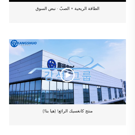
الطاقة الريحية × الصبّ · نبض السوق
منتج كانغسيك الرائع! (هيا بنا!)