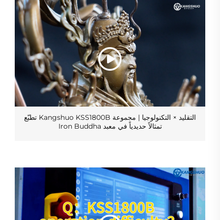
التقليد × التكنولوجيا | مجموعة Kangshuo KSS1800B تطبّع
تمثالاً حديدياً في معبد Iron Buddha