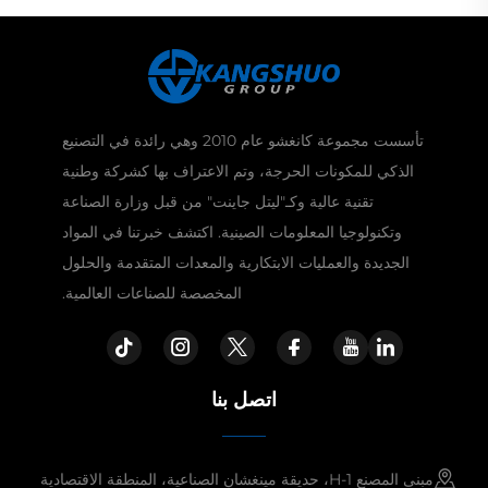
تأسست مجموعة كانغشو عام 2010 وهي رائدة في التصنيع
الذكي للمكونات الحرجة، وتم الاعتراف بها كشركة وطنية
تقنية عالية وكـ"ليتل جاينت" من قبل وزارة الصناعة
وتكنولوجيا المعلومات الصينية. اكتشف خبرتنا في المواد
الجديدة والعمليات الابتكارية والمعدات المتقدمة والحلول
المخصصة للصناعات العالمية.
اتصل بنا
مبنى المصنع H-1، حديقة مينغشان الصناعية، المنطقة الاقتصادية