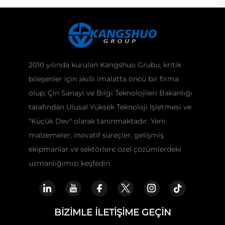
2010 yılında kurulan Kangshuo Grubu, kritik
bileşenler için akıllı imalatta öncü bir firma
olup, Çin Sanayi ve Bilgi Teknolojileri Bakanlığı
tarafından Ulusal Yüksek Teknoloji İşletmesi ve
"Küçük Dev" olarak tanınmaktadır. Yeni
malzemeler, inovatif süreçler, gelişmiş
ekipmanlar ve sektörlere özel çözümlerdeki
uzmanlığımızı keşfedin.
BIZIMLE İLETIŞIME GEÇIN