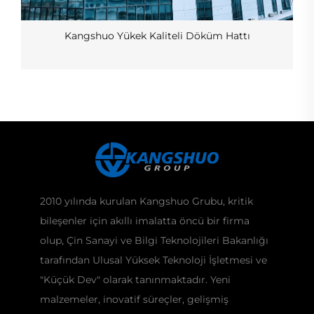
Kangshuo Yükek Kaliteli Döküm Hattı
2010 yılında kurulan Kangshuo Grubu, kritik
bileşenler için akıllı imalatta öncü bir firma
olup, Çin Sanayi ve Bilgi Teknolojileri Bakanlığı
tarafından Ulusal Yüksek Teknoloji İşletmesi ve
"Küçük Dev" olarak tanınmaktadır. Yeni
malzemeler, inovatif süreçler, gelişmiş