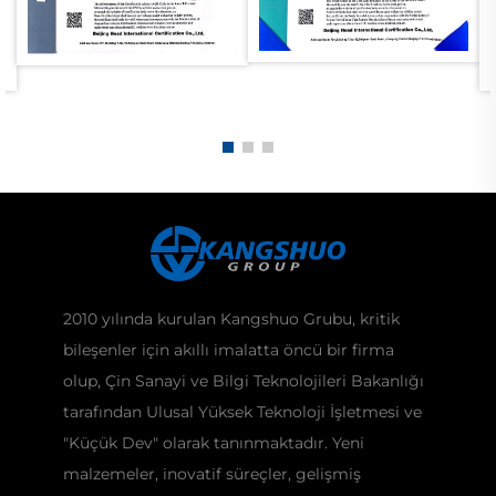
2010 yılında kurulan Kangshuo Grubu, kritik
bileşenler için akıllı imalatta öncü bir firma
olup, Çin Sanayi ve Bilgi Teknolojileri Bakanlığı
tarafından Ulusal Yüksek Teknoloji İşletmesi ve
"Küçük Dev" olarak tanınmaktadır. Yeni
malzemeler, inovatif süreçler, gelişmiş