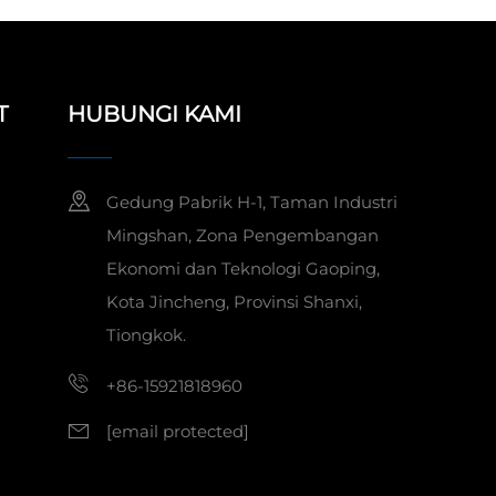
T
HUBUNGI KAMI
Gedung Pabrik H-1, Taman Industri
Mingshan, Zona Pengembangan
Ekonomi dan Teknologi Gaoping,
Kota Jincheng, Provinsi Shanxi,
Tiongkok.
+86-15921818960
[email protected]