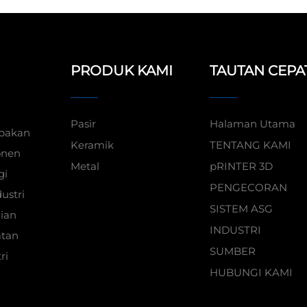
PRODUK KAMI
TAUTAN CEPA
Pasir
Halaman Utama
upakan
Keramik
TENTANG KAMI
onen
Metal
pRINTER 3D
gi
PENGECORAN
ustri
SISTEM ASG
lian
INDUSTRI
atan
SUMBER
ri
HUBUNGI KAMI