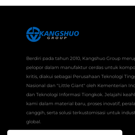
Berdiri pada tahun 2010, Kangshuo Group mer
pelopor dalam manufaktur cerdas untuk komp
kritis, diakui sebagai Perusahaan Teknologi Ting
Nasional dan "Little Giant" oleh Kementerian Ind
dan Teknologi Informasi Tiongkok. Jelajahi keah
kami dalam material baru, proses inovatif, peral
canggih, serta solusi terkustomisasi untuk indust
global.