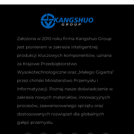
Założona w 2010 roku firma Kangshuo Group
jest pionierem w zakresie inteligentnej
produkcji kluczowych komponentów, uznana
za Krajowe Przedsiębiorstwo
Wysokotechnologiczne oraz „Małego Giganta”
przez chiński Ministerstwo Przemysłu i
Informatyzacji. Poznaj nasze doświadczenie w
zakresie nowych materiałów, innowacyjnych
procesów, zaawansowanego sprzętu oraz
dostosowanych rozwiązań dla globalnych
gałęzi przemysłu.