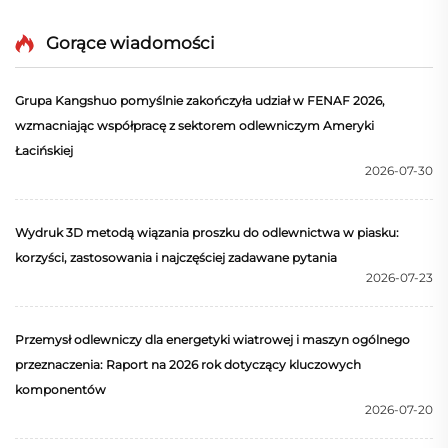
dostosowywalnej usłudze. Zamieniamy Twoje
pomysły w metal — szybciej, inteligentniej i bardziej
Gorące wiadomości
przyjazną dla środowiska metodą.
Grupa Kangshuo pomyślnie zakończyła udział w FENAF 2026,
wzmacniając współpracę z sektorem odlewniczym Ameryki
Łacińskiej
2026-07-30
Wydruk 3D metodą wiązania proszku do odlewnictwa w piasku:
korzyści, zastosowania i najczęściej zadawane pytania
2026-07-23
Przemysł odlewniczy dla energetyki wiatrowej i maszyn ogólnego
przeznaczenia: Raport na 2026 rok dotyczący kluczowych
komponentów
2026-07-20