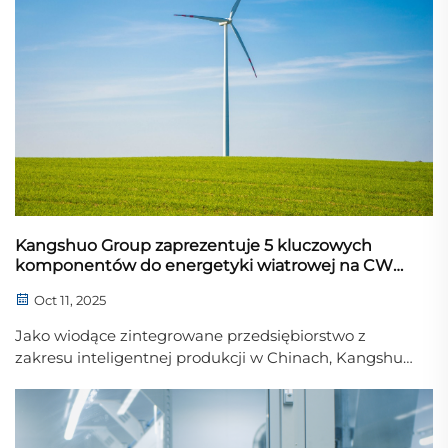
trójwymiarowego druku form piaskowych,
odlewnictwa oraz...
Kangshuo Group zaprezentuje 5 kluczowych
komponentów do energetyki wiatrowej na CWP
2025
Oct 11, 2025
Jako wiodące zintegrowane przedsiębiorstwo z
zakresu inteligentnej produkcji w Chinach, Kangshuo
Group zaprezentuje pięć głównych komponentów do
energetyki wiatrowej na wystawie China Wind Power
2025 (CWP 2025) w Pekinie. Kierując się zasadą
„Niezawodność zaczyna się od..."