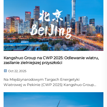
Wystawienniczym w Nankinie. Jako wiodący
dostawca inteligentnych rozwiązań produkcyjnych i...
Kangshuo Group na CWP 2025: Odlewanie wiatru,
zasilanie zielniejszej przyszłości
Oct 22, 2025
Na Międzynarodowym Targach Energetyki
Wiatrowej w Pekinie (CWP 2025) Kangshuo Group
prezentuje najnowsze rozwiązania w zakresie
precyzyjnego odlewania i inteligentnej produkcji
komponentów do energetyki wiatrowej. Dzięki
wieloletniemu doświadczeniu w dziedzinie