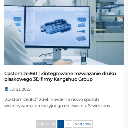
Castomize360 | Zintegrowane rozwiązanie druku
piaskowego 3D firmy Kangshuo Group
Jul 23, 2025
„Castomize360” zdefiniował na nowo sposób
wykonywania precyzyjnego odlewania. Stworzony
przez grupę Kangshuo, ten kompleksowy pakiet
łączy konsultacje, projektowanie, drukowanie 3D,
odlewanie, obróbkę, inspekcję i iterację w jednej,
Poprzedni
1
2
Następny