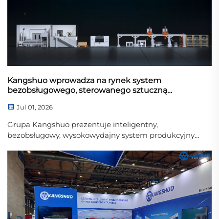
Kangshuo wprowadza na rynek system
bezobsługowego, sterowanego sztuczną
inteligencją trójwymiarowego drukowania form
Jul 01, 2026
piaskowych
Grupa Kangshuo prezentuje inteligentny,
bezobsługowy, wysokowydajny system produkcyjny
do trójwymiarowego drukowania form piaskowych.
Wykorzystujący podejmowanie decyzji oparte na
sztucznej inteligencji oraz działanie w trybie
„bezświatłowym” („ciemna fabryka”), system ten
definiuje ponownie masową produkcję w przemyśle
odlewniczym.