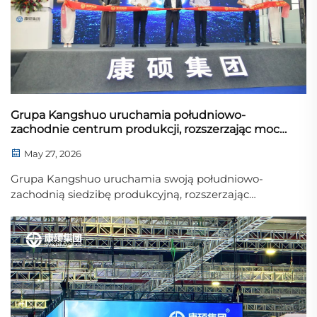
Grupa Kangshuo uruchamia południowo-
zachodnie centrum produkcji, rozszerzając moc
produkcyjną dla technologii addytywnych i
May 27, 2026
inteligentnej produkcji
Grupa Kangshuo uruchamia swoją południowo-
zachodnią siedzibę produkcyjną, rozszerzając
możliwości w zakresie przemysłowej drukarki 3D,
inteligentnej produkcji oraz produkcji precyzyjnych
komponentów.