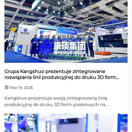
miejsce na Chińskiej Zachodniej Wystawie
Pożarniczej w 2026 roku.
Grupa Kangshuo prezentuje zintegrowane
rozwiązania linii produkcyjnej do druku 3D form
piaskowych na targach TCT Asia 2026
Mar 19, 2026
Kangshuo prezentuje swoją zintegrowaną linię
produkcyjną do druku 3D form piaskowych na
targach TCT Asia 2026, umożliwiając precyzyjne
odlewanie, cyfryzacje hutnictwa oraz produkcję o
niskim poziomie emisji CO₂.