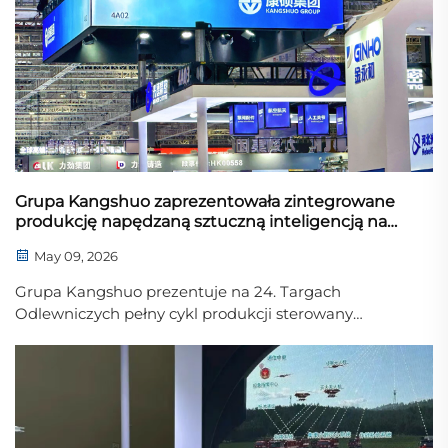
Grupa Kangshuo zaprezentowała zintegrowane
produkcję napędzaną sztuczną inteligencją na
24. Międzynarodowym Targach Odlewniczych w
May 09, 2026
Chinach
Grupa Kangshuo prezentuje na 24. Targach
Odlewniczych pełny cykl produkcji sterowany
agentami AI oraz druk 3D form piaskowych modelu
KSS1800B. Oferuje precyzyjne i ekologiczne
rozwiązania odlewnicze dla przemysłu lotniczego i
motocyklowego.