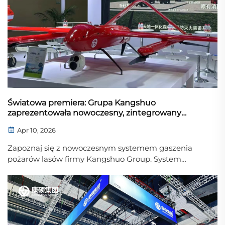
Światowa premiera: Grupa Kangshuo
zaprezentowała nowoczesny, zintegrowany
system gaszenia pożarów lasów obejmujący
Apr 10, 2026
przestrzeń kosmiczną, powietrze i powierzchnię
ziemi
Zapoznaj się z nowoczesnym systemem gaszenia
pożarów lasów firmy Kangshuo Group. System
integruje monitorowanie satelitarne, roje
bezzałogowych statków powietrznych (UAV) oraz
sterowanie oparte na sztucznej inteligencji,
zapewniając zrównoważoną i wysokoprecyzyjną
reakcję w nagłych sytuacjach. Premiera miała