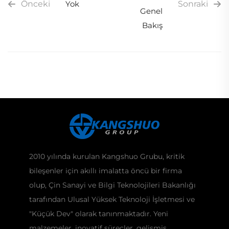
Önceki
Yok
Sonraki
Genel
Bakış
2010 yılında kurulan Kangshuo Grubu, kritik
bileşenler için akıllı imalatta öncü bir firma
olup, Çin Sanayi ve Bilgi Teknolojileri Bakanlığı
tarafından Ulusal Yüksek Teknoloji İşletmesi ve
"Küçük Dev" olarak tanınmaktadır. Yeni
malzemeler, inovatif süreçler, gelişmiş