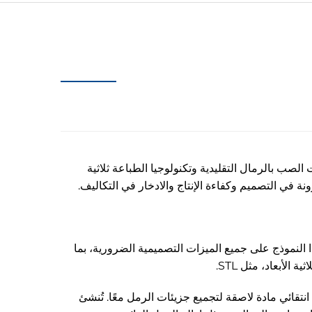
 الصب بالرمال التقليدية وتكنولوجيا الطباعة ثلاثية
ة في التصميم وكفاءة الإنتاج والادخار في التكاليف.
لاثي الأبعاد رقمي باستخدام برامج متخصصة مثل SolidWorks أو UG. ويحتوي هذا النموذج على جميع الميزات التصميمية الضرورية، بما
لأبعاد، مثل STL.
انتقائي مادة لاصقة لتجميع جزيئات الرمل معًا. تُنشئ