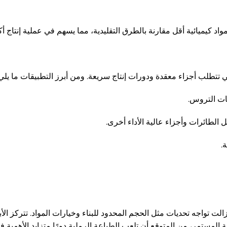
واد كيميائية أقل مقارنة بالطرق التقليدية، مما يسهم في عملية إنتاج أك
تتطلب أجزاء معقدة ودورات إنتاج سريعة. ومن أبرز التطبيقات ما يلي:
ات التروس.
الطائرات وأجزاء عالية الأداء أخرى.
.
 زالت تواجه تحديات مثل الحجم المحدود للبناء وخيارات المواد. تتركز ال
ة المستمر، من المتوقع أن تلعب الطباعة الرملية دورًا متزايد الأهمية