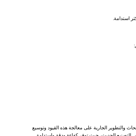
ثر استدامة.
أبحاث والتطوير الجارية على معالجة هذه القيود وتوسيع
 في التصنيع الحديث، حيث توفر كفاءة ودقة واستدامة