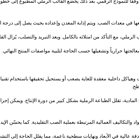
 وفقًا للنموذج الرقمي. بعد ذلك يخضع القالب الرملي المطبوع إلى خطوات
ها في معدات الصب. ويتم إذابة المعدن وإعداده بحيث يصل إلى درجة ا
رملي، مع التأكد من امتلائه بالكامل. وبعد التبريد والتصلب، يُزال الق
لجتها حرارياً وتشغيلها حسب الحاجة لتلبية مواصفات المنتج النهائي.
 وهياكل داخلية معقدة للغاية يصعب أو يستحيل تحقيقها باستخدام تقنيات
طح.
 المادية، تقلل الطباعة الرملية بشكل كبير من دورة الإنتاج. ويمكن إج
اد والتكاليف العمالية المرتبطة بعملية الصب التقليدية. كما يحسّن الإي
د دقة عالية في الأبعاد ونهايات سطحية ناعمة، مما يقلل الحاجة إلى ال