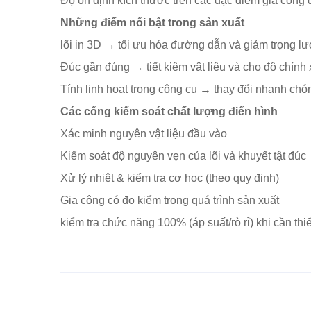
Độ ổn định kích thước trên các đặc điểm gia công 
Những điểm nổi bật trong sản xuất
lõi in 3D → tối ưu hóa đường dẫn và giảm trọng l
Đúc gần đúng → tiết kiệm vật liệu và cho độ chính 
Tính linh hoạt trong công cụ → thay đổi nhanh chó
Các cổng kiểm soát chất lượng điển hình
Xác minh nguyên vật liệu đầu vào
Kiểm soát độ nguyên vẹn của lõi và khuyết tật đúc
Xử lý nhiệt & kiểm tra cơ học (theo quy định)
Gia công có đo kiểm trong quá trình sản xuất
kiểm tra chức năng 100% (áp suất/rò rỉ) khi cần thiế