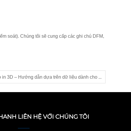
 kiểm soát). Chúng tôi sẽ cung cấp các ghi chú DFM,
Lựa chọn đúng loại cát cho in 3D – Hướng dẫn dựa trên dữ liệu dành cho các ứng dụng đa dạng
NHANH
LIÊN HỆ VỚI CHÚNG TÔI