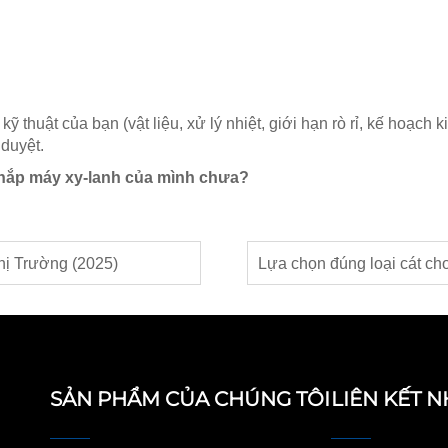
 thuật của bạn (vật liệu, xử lý nhiệt, giới hạn rò rỉ, kế hoạch
 duyệt.
 nắp máy xy-lanh của mình chưa?
hị Trường (2025)
SẢN PHẨM CỦA CHÚNG TÔI
LIÊN KẾT 