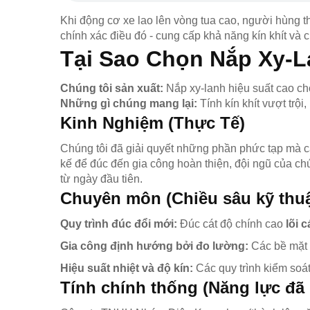
Khi động cơ xe lao lên vòng tua cao, người hùng th
chính xác điều đó - cung cấp khả năng kín khít và 
Tại Sao Chọn Nắp Xy-
Chúng tôi sản xuất:
Nắp xy-lanh hiệu suất cao ch
Những gì chúng mang lại:
Tính kín khít vượt trộ
Kinh Nghiệm (Thực Tế)
Chúng tôi đã giải quyết những phần phức tạp mà c
kế để đúc đến gia công hoàn thiện, đội ngũ của c
từ ngày đầu tiên.
Chuyên môn (Chiều sâu kỹ thuậ
Quy trình đúc đổi mới:
Đúc cát độ chính cao
lõi 
Gia công định hướng bởi đo lường:
Các bề mặt
Hiệu suất nhiệt và độ kín:
Các quy trình kiểm soát
Tính chính thống (Năng lực đ