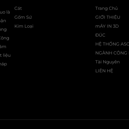
Cát
Trang Chủ
uo là
Gốm Sứ
GIỚI THIỆU
hận
Kim Loại
mÁY IN 3D
ông
ĐÚC
 Công
HỆ THỐNG AS
hám
NGÀNH CÔNG 
 liệu
Tài Nguyên
pháp
LIÊN HỆ