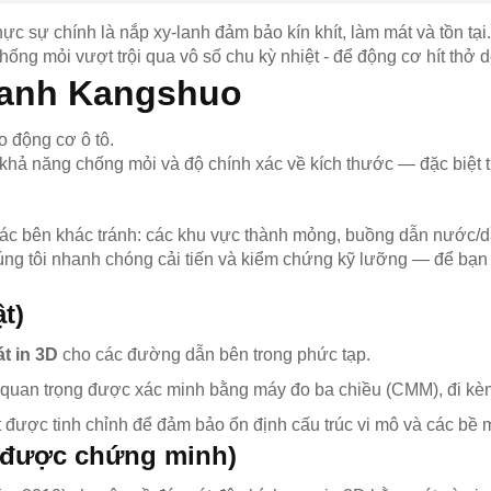
ực sự chính là nắp xy-lanh đảm bảo kín khít, làm mát và tồn tạ
chống mỏi vượt trội qua vô số chu kỳ nhiệt - để động cơ hít thở
Lanh Kangshuo
o động cơ ô tô.
i, khả năng chống mỏi và độ chính xác về kích thước — đặc biệt 
ác bên khác tránh: các khu vực thành mỏng, buồng dẫn nước/dầu
húng tôi nhanh chóng cải tiến và kiểm chứng kỹ lưỡng — để bạ
t)
cát in 3D
cho các đường dẫn bên trong phức tạp.
 quan trọng được xác minh bằng máy đo ba chiều (CMM), đi k
 được tinh chỉnh để đảm bảo ổn định cấu trúc vi mô và các bề m
ã được chứng minh)