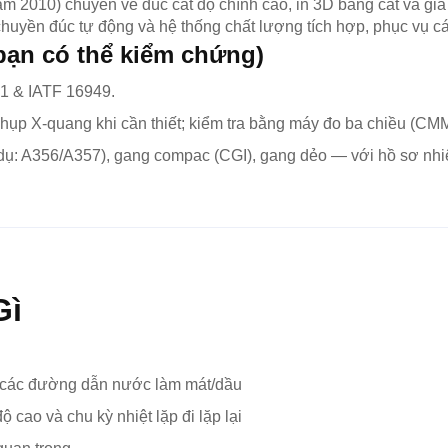
010) chuyên về đúc cát độ chính cao, in 3D bằng cát và gia cô
uyền đúc tự động và hệ thống chất lượng tích hợp, phục vụ cá
bạn có thể kiểm chứng)
1 & IATF 16949.
 chụp X-quang khi cần thiết; kiểm tra bằng máy đo ba chiều (CMM
ụ: A356/A357), gang compac (CGI), gang dẻo — với hồ sơ nhiệt
Gì
à các đường dẫn nước làm mát/dầu
 cao và chu kỳ nhiệt lặp đi lặp lại