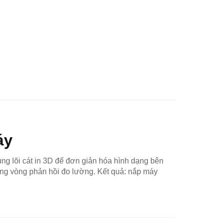
áy
g lõi cát in 3D để đơn giản hóa hình dạng bên
bằng vòng phản hồi đo lường. Kết quả: nắp máy