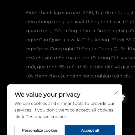
Được thành lập vào năm 2010, Tập đoàn Kangsh
tiên phong trong sản xuất thông minh các bộ p
quan trọng, được công nhận là Doanh nghiệp C
nghệ Cao Quốc gia và là "Tiểu khổng lồ" bởi Bộ
nghiệp và Công nghệ Thông tin Trung Quốc. K
phá chuyên môn của chúng tôi trong lĩnh vực vật
mới, quy trình đổi mới, thiết bị tiên tiến và giải 
tùy chỉnh cho các ngành công nghiệp toàn cầu.
We value your privacy
We use cookies and similar tools to provide our
services. If you don't want to accept all cookies,
click Personalize cookies.
Personalize cookies
Accept all