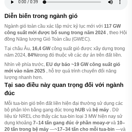
Diễn biến trong ngành gió
Ngành gió toàn cầu xác lập mức kỷ lục mới với
117 GW
công suất mới được bổ sung trong năm 2024
, theo Hội
đồng Năng lượng Gió Toàn cầu (GWEC).
Tại châu Âu,
16,4 GW
công suất gió được xây dựng trong
năm 2024,
84%
trong đó thuộc về các dự án trên đất liền.
Nhìn về phía trước,
EU dự báo ~19 GW công suất gió
mới vào năm 2025
, hỗ trợ quá trình chuyển đổi năng
lượng nhanh hơn.
Tại sao điều này quan trọng đối với ngành
đúc
Mỗi tua-bin gió trên đất liền hiện đại thường sử dụng các
bộ phận lớn bằng gang đúc trong
hUB
và
bệ máy
. Dữ
liệu từ NREL cho thấy các tua-bin loại 3 MW hiện nay sử
dụng khoảng
7–14 tấn gang đúc ở phần moay-ơ
và
10–
20 tấn trong bệ máy
—
~17–34 tấn cho mỗi tua-bin
—và