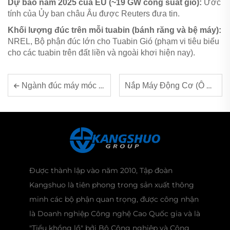
Dự báo năm 2025 của EU (~19 GW công suất gió):
Ước
tính của Ủy ban châu Âu được Reuters đưa tin.
Khối lượng đúc trên mỗi tuabin (bánh răng và bệ máy):
NREL,
Bộ phận đúc lớn cho Tuabin Gió
(phạm vi tiêu biểu
cho các tuabin trên đất liền và ngoài khơi hiện nay).
Nắp Máy Động Cơ (Ô Tô) — Đúc Chính Xác & Hiệu Suất Độ Bền Cao
Ngành đúc máy móc nói chung và tuabin gió: Báo cáo năm 2026 về các thành phần chủ chốt
Được thành lập vào năm 2010, Tập đoàn
Kangshuo là tiên phong trong sản xuất thông
minh các bộ phận quan trọng, được công nhận
là Doanh nghiệp Công nghệ Cao Quốc gia và là
"Tiểu khổng lồ" bởi Bộ Công nghiệp và Công