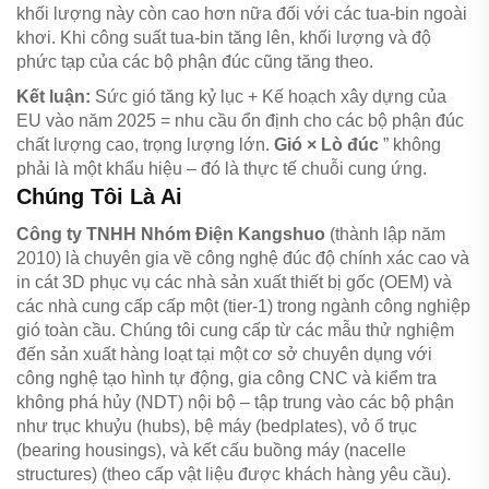
khối lượng này còn cao hơn nữa đối với các tua-bin ngoài
khơi. Khi công suất tua-bin tăng lên, khối lượng và độ
phức tạp của các bộ phận đúc cũng tăng theo.
Kết luận:
Sức gió tăng kỷ lục + Kế hoạch xây dựng của
EU vào năm 2025 = nhu cầu ổn định cho các bộ phận đúc
chất lượng cao, trọng lượng lớn.
Gió × Lò đúc
” không
phải là một khẩu hiệu – đó là thực tế chuỗi cung ứng.
Chúng Tôi Là Ai
Công ty TNHH Nhóm Điện Kangshuo
(thành lập năm
2010) là chuyên gia về công nghệ đúc độ chính xác cao và
in cát 3D phục vụ các nhà sản xuất thiết bị gốc (OEM) và
các nhà cung cấp cấp một (tier-1) trong ngành công nghiệp
gió toàn cầu. Chúng tôi cung cấp từ các mẫu thử nghiệm
đến sản xuất hàng loạt tại một cơ sở chuyên dụng với
công nghệ tạo hình tự động, gia công CNC và kiểm tra
không phá hủy (NDT) nội bộ – tập trung vào các bộ phận
như trục khuỷu (hubs), bệ máy (bedplates), vỏ ổ trục
(bearing housings), và kết cấu buồng máy (nacelle
structures) (theo cấp vật liệu được khách hàng yêu cầu).