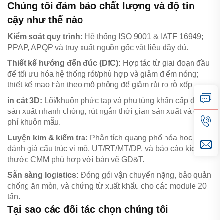
Chúng tôi đảm bảo chất lượng và độ tin
cậy như thế nào
Kiểm soát quy trình:
Hệ thống ISO 9001 & IATF 16949;
PPAP, APQP và truy xuất nguồn gốc vật liệu đầy đủ.
Thiết kế hướng đến đúc (DfC):
Hợp tác từ giai đoạn đầu
để tối ưu hóa hệ thống rót/phù hợp và giảm điểm nóng;
thiết kế mạo hàn theo mô phỏng để giảm rủi ro rỗ xốp.
in cát 3D:
Lõi/khuôn phức tạp và phụ tùng khẩn cấp được
sản xuất nhanh chóng, rút ngắn thời gian sản xuất và chi
phí khuôn mẫu.
Luyện kim & kiểm tra:
Phân tích quang phổ hóa học,
đánh giá cấu trúc vi mô, UT/RT/MT/DP, và báo cáo kích
thước CMM phù hợp với bản vẽ GD&T.
Sẵn sàng logistics:
Đóng gói vận chuyển nặng, bảo quản
chống ăn mòn, và chứng từ xuất khẩu cho các module 20
tấn.
Tại sao các đối tác chọn chúng tôi