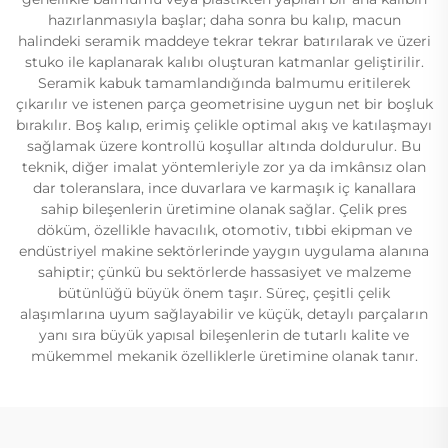
hazırlanmasıyla başlar; daha sonra bu kalıp, macun
halindeki seramik maddeye tekrar tekrar batırılarak ve üzeri
stuko ile kaplanarak kalıbı oluşturan katmanlar geliştirilir.
Seramik kabuk tamamlandığında balmumu eritilerek
çıkarılır ve istenen parça geometrisine uygun net bir boşluk
bırakılır. Boş kalıp, erimiş çelikle optimal akış ve katılaşmayı
sağlamak üzere kontrollü koşullar altında doldurulur. Bu
teknik, diğer imalat yöntemleriyle zor ya da imkânsız olan
dar toleranslara, ince duvarlara ve karmaşık iç kanallara
sahip bileşenlerin üretimine olanak sağlar. Çelik pres
döküm, özellikle havacılık, otomotiv, tıbbi ekipman ve
endüstriyel makine sektörlerinde yaygın uygulama alanına
sahiptir; çünkü bu sektörlerde hassasiyet ve malzeme
bütünlüğü büyük önem taşır. Süreç, çeşitli çelik
alaşımlarına uyum sağlayabilir ve küçük, detaylı parçaların
yanı sıra büyük yapısal bileşenlerin de tutarlı kalite ve
mükemmel mekanik özelliklerle üretimine olanak tanır.