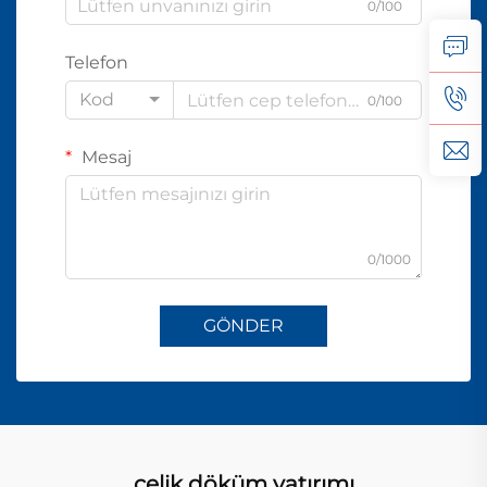
0/100
Telefon
Kod
0/100
Mesaj
0/1000
GÖNDER
çelik döküm yatırımı