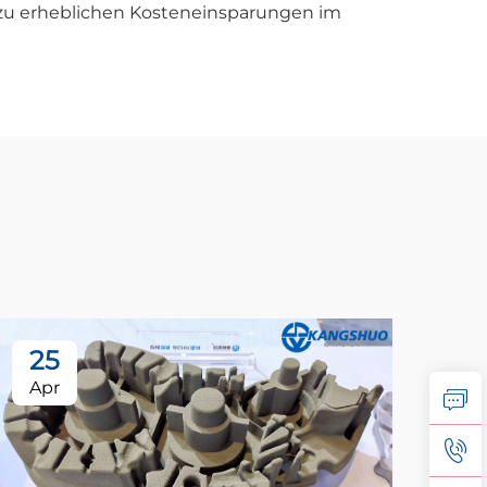
 zu erheblichen Kosteneinsparungen im
25
2
Apr
Ju