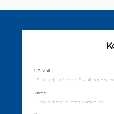
K
E-Mail
Name