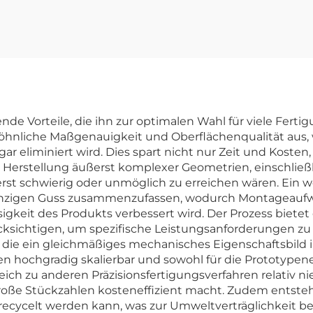
ende Vorteile, die ihn zur optimalen Wahl für viele Fe
wöhnliche Maßgenauigkeit und Oberflächenqualität aus
 eliminiert wird. Dies spart nicht nur Zeit und Kosten,
e Herstellung äußerst komplexer Geometrien, einschließ
st schwierig oder unmöglich zu erreichen wären. Ein wei
einzigen Guss zusammenzufassen, wodurch Montageaufwa
gkeit des Produkts verbessert wird. Der Prozess bietet 
ücksichtigen, um spezifische Leistungsanforderungen zu 
, die ein gleichmäßiges mechanisches Eigenschaftsbild 
en hochgradig skalierbar und sowohl für die Prototypen
ich zu anderen Präzisionsfertigungsverfahren relativ ni
 große Stückzahlen kosteneffizient macht. Zudem entst
recycelt werden kann, was zur Umweltverträglichkeit bei