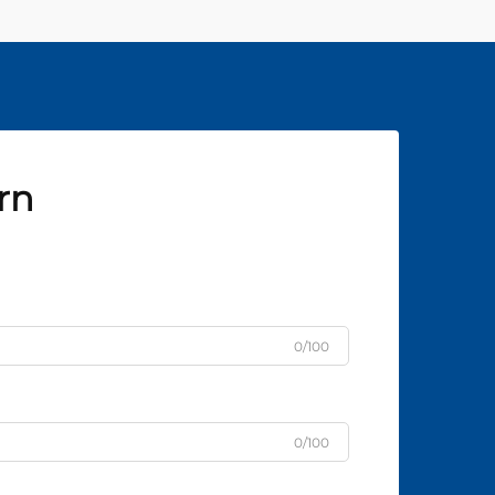
rn
0/100
0/100