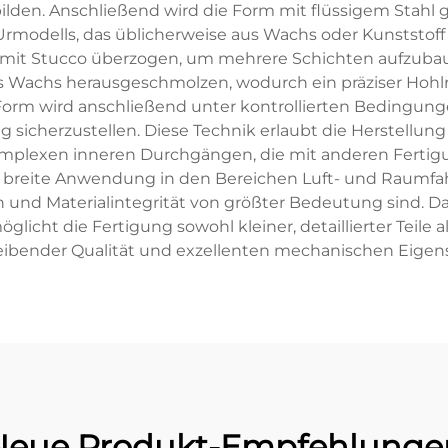
ilden. Anschließend wird die Form mit flüssigem Stahl 
Urmodells, das üblicherweise aus Wachs oder Kunststoff
 Stucco überzogen, um mehrere Schichten aufzubauen, d
 das Wachs herausgeschmolzen, wodurch ein präziser Hoh
 Form wird anschließend unter kontrollierten Bedingunge
 sicherzustellen. Diese Technik erlaubt die Herstellun
mplexen inneren Durchgängen, die mit anderen Ferti
et breite Anwendung in den Bereichen Luft- und Raumfah
n und Materialintegrität von größter Bedeutung sind. Da
licht die Fertigung sowohl kleiner, detaillierter Teil
eibender Qualität und exzellenten mechanischen Eigen
Neue Produkt-Empfehlunge