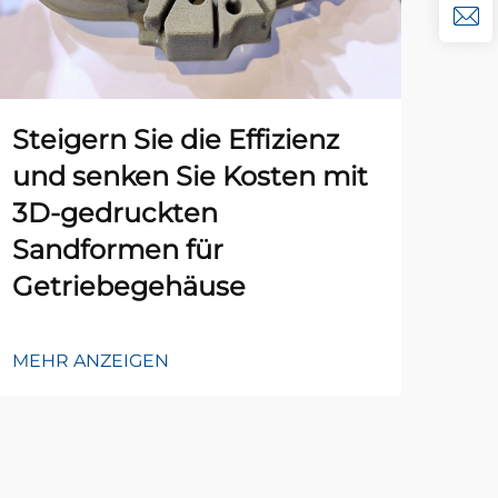
Steigern Sie die Effizienz
Re
und senken Sie Kosten mit
Pr
3D-gedruckten
95
Sandformen für
Getriebegehäuse
MEH
MEHR ANZEIGEN