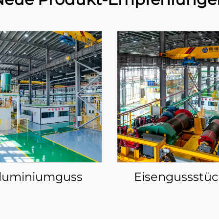
luminiumguss
Eisengussstüc