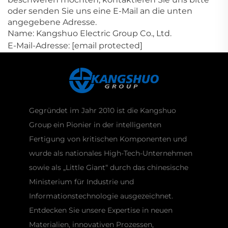
oder senden Sie uns eine E-Mail an die unten
angegebene Adresse.
Name: Kangshuo Electric Group Co., Ltd.
E-Mail-Adresse:
[email protected]
Gegründet im Jahr 2010 ist die Kangshuo
Group ein Pionier in der intelligenten
Fertigung von kritischen Komponenten und
wurde als nationales High-Tech-Unternehmen
sowie als „Little Giant“ durch das chinesische
Ministerium für Industrie und
Informationstechnologie ausgezeichnet.
Entdecken Sie unsere Expertise in neuen
Materialien, innovativen Prozessen,