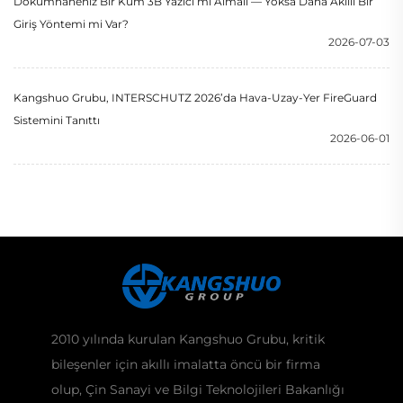
Dökümhaneniz Bir Kum 3B Yazıcı mı Almalı — Yoksa Daha Akıllı Bir
Giriş Yöntemi mi Var?
2026-07-03
Kangshuo Grubu, INTERSCHUTZ 2026’da Hava-Uzay-Yer FireGuard
Sistemini Tanıttı
2026-06-01
2010 yılında kurulan Kangshuo Grubu, kritik
bileşenler için akıllı imalatta öncü bir firma
olup, Çin Sanayi ve Bilgi Teknolojileri Bakanlığı