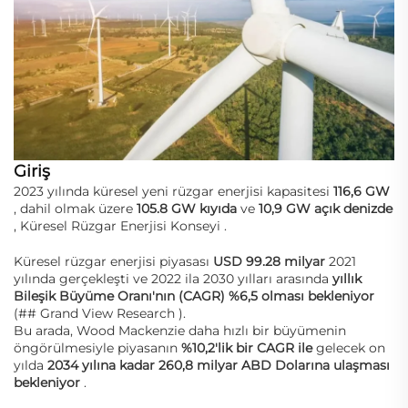
Giriş
2023 yılında küresel yeni rüzgar enerjisi kapasitesi
116,6 GW
, dahil olmak üzere
105.8 GW kıyıda
ve
10,9 GW açık denizde
,
Küresel Rüzgar Enerjisi Konseyi
.
Küresel rüzgar enerjisi piyasası
USD 99.28 milyar
2021
yılında gerçekleşti ve 2022 ila 2030 yılları arasında
yıllık
Bileşik Büyüme Oranı'nın (CAGR) %6,5 olması bekleniyor
(
## Grand View Research
).
Bu arada,
Wood Mackenzie
daha hızlı bir büyümenin
öngörülmesiyle piyasanın
%10,2'lik bir CAGR ile
gelecek on
yılda
2034 yılına kadar 260,8 milyar ABD Dolarına ulaşması
bekleniyor
.