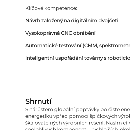
Klíčové kompetence:
Návrh založený na digitálním dvojčeti
Vysokoprávná CNC obrábění
Automatické testování (CMM, spektrometri
Inteligentní uspořádání továrny s robotic
Shrnutí
S nárůstem globální poptávky po čisté ene
energetiku vpřed pomocí špičkových výrob
škálovatelných výrobních řešení. Naším cí
spolehlivých komponent – rychlejších, ekol