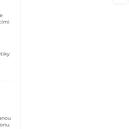
je
cími
tiky
vanou
konu.