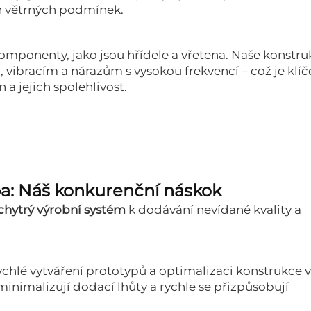
ch větrných podmínek.
komponenty, jako jsou hřídele a vřetena. Naše konstr
, vibracím a nárazům s vysokou frekvencí – což je klí
 a jejich spolehlivost.
ba: Náš konkurenční náskok
chytrý výrobní systém
k dodávání nevídané kvality a
chlé vytváření prototypů a optimalizaci konstrukce v
inimalizují dodací lhůty a rychle se přizpůsobují