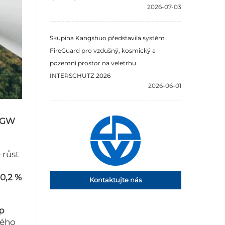
2026-07-03
Skupina Kangshuo představila systém
FireGuard pro vzdušný, kosmický a
pozemní prostor na veletrhu
INTERSCHUTZ 2026
2026-06-01
9 GW
 růst
0,2 %
Kontaktujte nás
p
ného