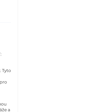
:
. Tyto
 pro
nou
áže a