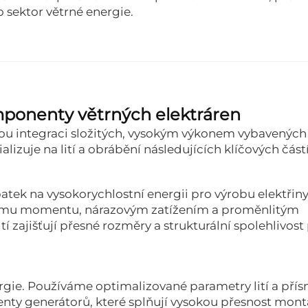
o sektor větrné energie.
komponenty větrných elektráren
ou integraci složitých, vysokým výkonem vybavených
zuje na lití a obrábění následujících klíčových částí
ek na vysokorychlostní energii pro výrobu elektřiny
címu momentu, nárazovým zatížením a proměnlitým
 zajišťují přesné rozměry a strukturální spolehlivost
gie. Používáme optimalizované parametry lití a přís
nty generátorů, které splňují vysokou přesnost mont