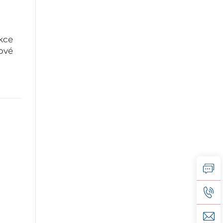
ukce
čové