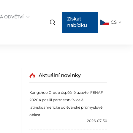
Á ODVĚTVÍ
Získat
CS
nabídku
Aktuální novinky
i
Kangshuo Group úspěšně uzavřel FENAF
2026 a posílil partnerství v celé
latinskoamerické odlévarské průmyslové
oblasti
2026-07-30