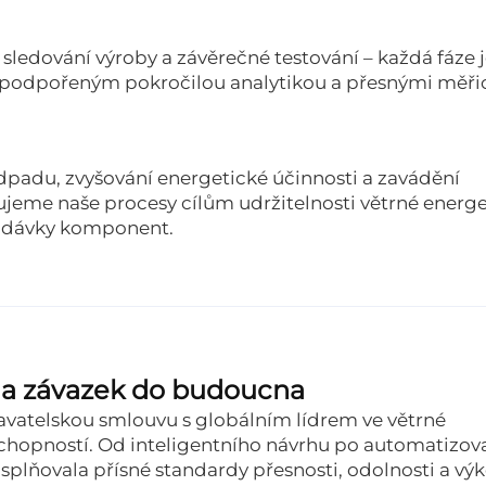
sledování výroby a závěrečné testování – každá fáze 
, podpořeným pokročilou analytikou a přesnými měři
padu, zvyšování energetické účinnosti a zavádění
eme naše procesy cílům udržitelnosti větrné energe
dodávky komponent.
ě a závazek do budoucna
atelskou smlouvu s globálním lídrem ve větrné
h schopností. Od inteligentního návrhu po automatizo
splňovala přísné standardy přesnosti, odolnosti a vý