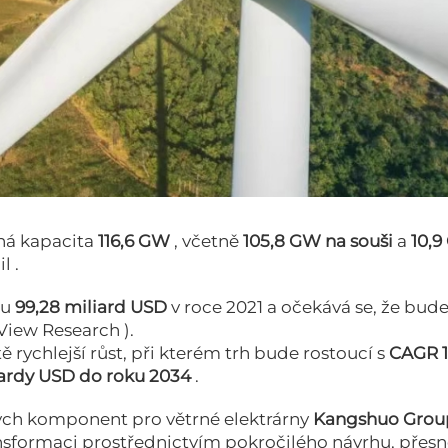
rná kapacita
116,6 GW
, včetně
105,8 GW na souši
a
10,
il
.
tu
99,28 miliard USD
v roce 2021 a očekává se, že bude
View Research
).
ě rychlejší růst, při kterém trh bude rostoucí s
CAGR 1
iardy USD do roku 2034
.
ých komponent pro větrné elektrárny
Kangshuo Grou
nsformaci prostřednictvím pokročilého návrhu, přes