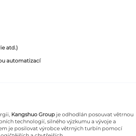
e atd.)
kou automatizací
rgii,
Kangshuo Group
je odhodlán posouvat větrnou
ních technologií, silného výzkumu a vývoje a
lem je posilovat výrobce větrných turbín pomocí
ogičtějších a chytřejších.