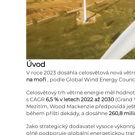
Úvod
V roce 2023 dosáhla celosvětová nová vět
na moři
, podle
Global Wind Energy Counc
Celosvětový trh větrné energie měl hodno
s CAGR
6,5 % v letech 2022 až 2030
(
Grand 
Mezitím,
Wood Mackenzie
předpovídá ješt
během příští dekády, a dosáhne
260,8 mil
Jako strategický dodavatel vysoce výkonn
plně podporuje globální energetickou tra