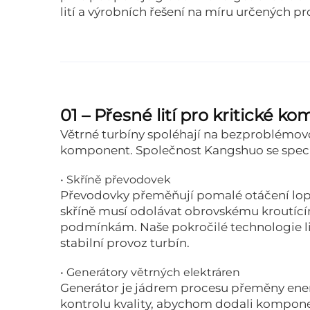
lití a výrobních řešení na míru určených pr
01 – Přesné lití pro kritické 
Větrné turbíny spoléhají na bezproblémov
komponent. Společnost Kangshuo se speciali
• Skříně převodovek
Převodovky přeměňují pomalé otáčení lopat
skříně musí odolávat obrovskému kroutí
podmínkám. Naše pokročilé technologie lití
stabilní provoz turbín.
• Generátory větrných elektráren
Generátor je jádrem procesu přeměny ener
kontrolu kvality, abychom dodali kompone