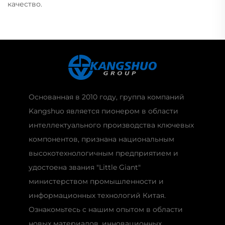
качество.
Основанная в 2010 году, группа компаний
Kangshuo является пионером в области
интеллектуального производства ключевых
компонентов, признана национальным
высокотехнологичным предприятием и
удостоена звания "Little Giant"
министерством промышленности и
информационных технологий Китая.
Ознакомьтесь с нашим опытом в области
новых материалов, инновационных