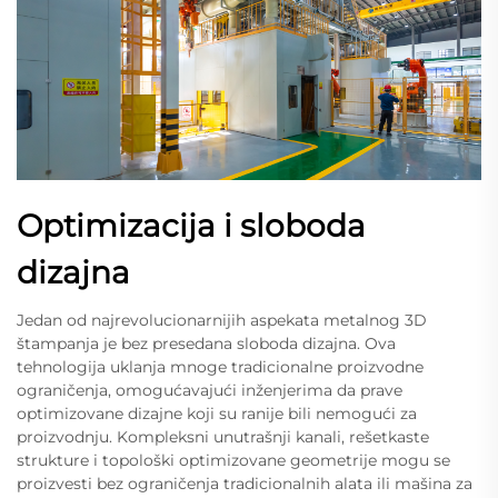
Optimizacija i sloboda
dizajna
Jedan od najrevolucionarnijih aspekata metalnog 3D
štampanja je bez presedana sloboda dizajna. Ova
tehnologija uklanja mnoge tradicionalne proizvodne
ograničenja, omogućavajući inženjerima da prave
optimizovane dizajne koji su ranije bili nemogući za
proizvodnju. Kompleksni unutrašnji kanali, rešetkaste
strukture i topološki optimizovane geometrije mogu se
proizvesti bez ograničenja tradicionalnih alata ili mašina za