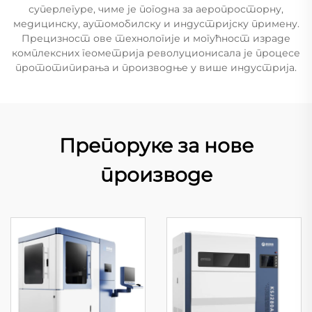
суперлегуре, чиме је погодна за аеропросторну,
медицинску, аутомобилску и индустријску примену.
Прецизност ове технологије и могућност израде
комплексних геометрија револуционисала је процесе
прототипирања и производње у више индустрија.
Препоруке за нове
производе