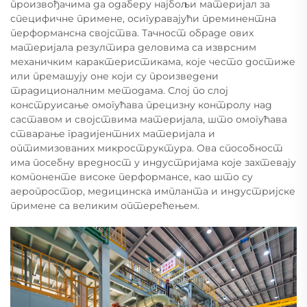
произвођачима да одаберу најбољи материјал за
специфичне примене, осигуравајући преминентна
перформансна својства. Тачност обраде ових
материјала резултира деловима са изврсним
механичким карактеристикама, које често достиже
или премашују оне који су произведени
традиционалним методама. Слој по слој
конструисање омогућава прецизну контролу над
саставом и својствима материјала, што омогућава
стварање градијентних материјала и
оптимизованих микроструктура. Ова способност
има посебну вредност у индустријама које захтевају
компоненте високе перформансе, као што су
аеропростор, медицинска импланта и индустријске
примене са великим оптерећењем.