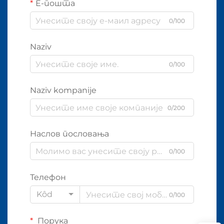
Е-пошта
0/100
Naziv
0/100
Naziv kompanije
0/200
Наслов пословања
0/100
Телефон
Kôd
0/100
Порука