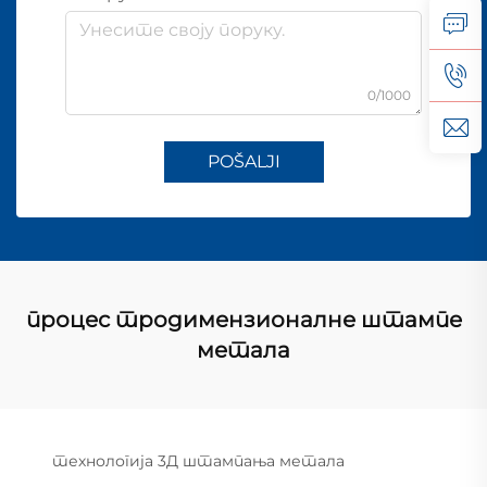
0/1000
POŠALJI
процес тродимензионалне штампе
метала
технологија 3Д штампања метала