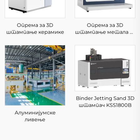
Опрема за 3D
Опрема за 3D
штампање керамике
штампање метала са
ниским напоном
KS281MS
Binder Jetting Sand 3D
штампач KSS1800B
Алуминијумске
ливење