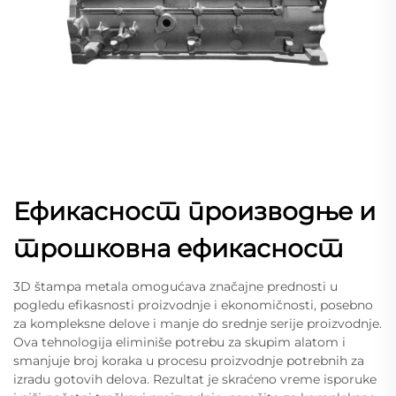
Ефикасност производње и
трошковна ефикасност
3D štampa metala omogućava značajne prednosti u
pogledu efikasnosti proizvodnje i ekonomičnosti, posebno
za kompleksne delove i manje do srednje serije proizvodnje.
Ova tehnologija eliminiše potrebu za skupim alatom i
smanjuje broj koraka u procesu proizvodnje potrebnih za
izradu gotovih delova. Rezultat je skraćeno vreme isporuke