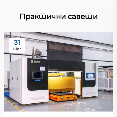
Практични савети
31
Mar