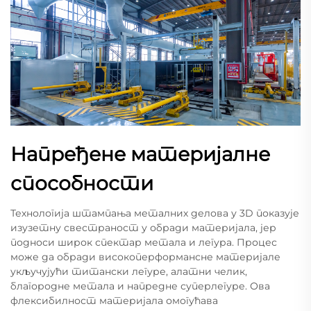
Напређене материјалне
способности
Технологија штампања металних делова у 3D показује
изузетну свестраност у обради материјала, јер
подноси широк спектар метала и легура. Процес
може да обради високоперформансне материјале
укључујући титански легуре, алатни челик,
благородне метала и напредне суперлегуре. Ова
флексибилност материјала омогућава