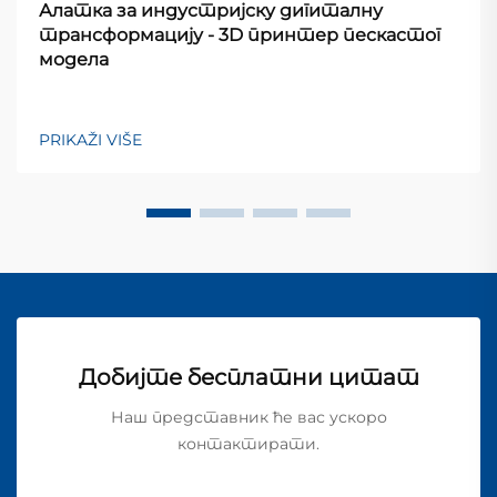
Алатка за индустријску дигиталну
трансформацију - 3D принтер пескастог
модела
PRIKAŽI VIŠE
Добијте бесплатни цитат
Наш представник ће вас ускоро
контактирати.