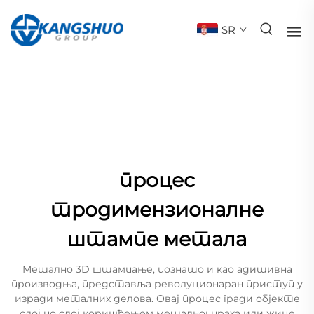
SR
процес
тродимензионалне
штампе метала
Метално 3D штампање, познато и као адитивна
производња, представља револуционаран приступ у
изради металних делова. Овај процес гради објекте
слој по слој коришћењем металног праха или жице