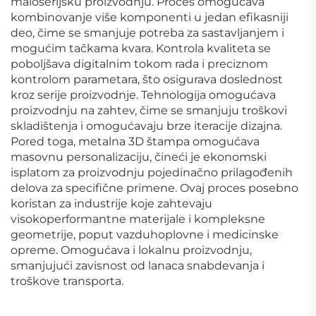
maloserijsku proizvodnju. Proces omogućava
kombinovanje više komponenti u jedan efikasniji
deo, čime se smanjuje potreba za sastavljanjem i
mogućim tačkama kvara. Kontrola kvaliteta se
poboljšava digitalnim tokom rada i preciznom
kontrolom parametara, što osigurava doslednost
kroz serije proizvodnje. Tehnologija omogućava
proizvodnju na zahtev, čime se smanjuju troškovi
skladištenja i omogućavaju brze iteracije dizajna.
Pored toga, metalna 3D štampa omogućava
masovnu personalizaciju, čineći je ekonomski
isplatom za proizvodnju pojedinačno prilagođenih
delova za specifične primene. Ovaj proces posebno
koristan za industrije koje zahtevaju
visokoperformantne materijale i kompleksne
geometrije, poput vazduhoplovne i medicinske
opreme. Omogućava i lokalnu proizvodnju,
smanjujući zavisnost od lanaca snabdevanja i
troškove transporta.