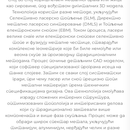
као сировине, под вођством дигиталних 3D модела.
Технологија користи разне методе, укључујући
Селективно ласерско топљење (SLM), Директно
метално ласерско синтеровање (DMLS) и Топљење
електронским снопом (EBM). Током процеса, ласери
велике снаге или електронски снопови селективно
топе и фузијују металне честице, стварајући
комплексне геометрије које би биле немогуће или
веома скупе за производњу традиционалним
методама. Процес почиње детаљним CAD моделом,
који софтвер специјализованог програма исеца на
танке слојеве. Затим се сваки слој систематски
гради, при чему ласер или сноп прецизно топи
метални материјал према техничким
спецификацијама дизајна. Ова технологија омогућава
израду сложених интерних структура,
оптимизованих топологија и интегрисаних делова
који су традиционално захтевали више
компонената и више фаза скупљања. Процес може да
обради широк спектар метала, укључујући
титанијум, алуминијум, нерђајући челик и разне