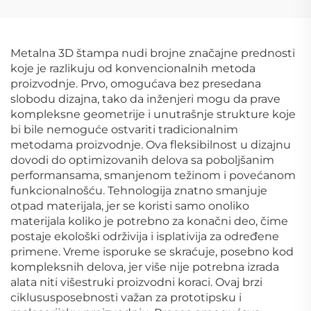
Metalna 3D štampa nudi brojne značajne prednosti
koje je razlikuju od konvencionalnih metoda
proizvodnje. Prvo, omogućava bez presedana
slobodu dizajna, tako da inženjeri mogu da prave
kompleksne geometrije i unutrašnje strukture koje
bi bile nemoguće ostvariti tradicionalnim
metodama proizvodnje. Ova fleksibilnost u dizajnu
dovodi do optimizovanih delova sa poboljšanim
performansama, smanjenom težinom i povećanom
funkcionalnošću. Tehnologija znatno smanjuje
otpad materijala, jer se koristi samo onoliko
materijala koliko je potrebno za konačni deo, čime
postaje ekološki održivija i isplativija za određene
primene. Vreme isporuke se skraćuje, posebno kod
kompleksnih delova, jer više nije potrebna izrada
alata niti višestruki proizvodni koraci. Ovaj brzi
ciklususposebnosti važan za prototipsku i