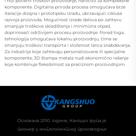
i niži početni troškovi proizvodnje, naročito za kompleksne
komponente. Digitalna priroda procesa omogućava brze
iteracije dizajna i prototipsku izradu, ubrzavajući cikluse
razvoja proizvoda. Mogućnost izrade delova po zahtevu
smanjuje troškove skladištenja i minimizira otpad,
doprinoseći održivijem procesu proizvodnje. Pored toga,
tehnologija omogućava lokalnu proizvodnju, čime se
smanjuju troškovi transporta i složenost lanca snabdevanja.
Za industrije koje zahtevaju personalizovane ili specijalne
komponente, 3D štampa metala nudi ekonomično rešenje
koje kombinuje fleksibilnost sa preciznom proizvodnjom.
Основана 2010. године, Кангшуо група је
пионир у интелигентној производњи