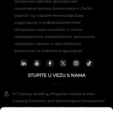
критичних делова, признат као
национална висока технологија и „Литл
Џајант“ од стране Министарства
индустрије и информатике Кине.
Откријте наше искуство у новим
материјалима, иновативним процесима,
напредној опреми и прилагођеним
решењима за глобалне индустрије.
STUPITE U VEZU S NAMA
H-1 Factory Building, Mingshan Industrial Park,
Gaoping Economic and Technological Development
Zone, Jincheng City, Shanxi Province, China.