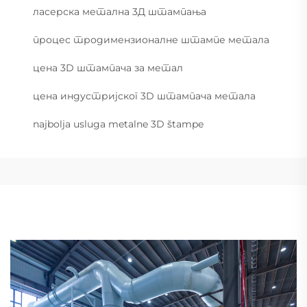
ласерска метална 3Д штампања
процес тродимензионалне штампе метала
цена 3D штампача за метал
цена индустријског 3D штампача метала
najbolja usluga metalne 3D štampe