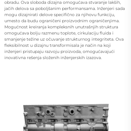
obradu. Ova sloboda dizajna omogućava stvaranje lakših,
jačih delova sa poboljšanim performansama. Inženjeri sada
mogu dizajnirati delove specifično za njihovu funkciju,
umesto da budu ograničeni proizvodnim ograničenjima.
Mogućnost kreiranja kompleksnih unutrašnjih struktura
omogućava bolju razmenu toplote, cirkulaciju fluida i
smanjenje težine uz očuvanje strukturnog integriteta. Ova
fleksibilnost u dizajnu transformisala je način na koji
inženjeri pristupaju razvoju proizvoda, omogućavajući
inovativna rešenja složenih inženjerskih izazova.