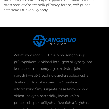
prostřednictvím technik přípravy forem, což přináší
estetické i funkční výhody.
Založená v roce 2010, skupina Kangshuo je
průkopníkem v oblasti inteligentní výroby pro
kritické komponenty a je uznávána jako
národní vyspělá technologická společnost a
„Malý obr“ Ministerstvem průmyslu a
informatiky Číny. Objevte naše know-how v
oblasti nových materiálů, inovativních
procesech, pokročilých zařízeních a šitých na