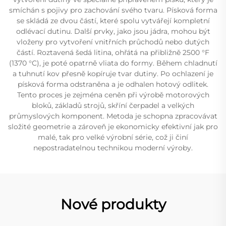
smíchán s pojivy pro zachování svého tvaru. Písková forma
se skládá ze dvou částí, které spolu vytvářejí kompletní
odlévací dutinu. Další prvky, jako jsou jádra, mohou být
vloženy pro vytvoření vnitřních průchodů nebo dutých
částí. Roztavená šedá litina, ohřátá na přibližně 2500 °F
(1370 °C), je poté opatrně vliata do formy. Během chladnutí
a tuhnutí kov přesně kopíruje tvar dutiny. Po ochlazení je
písková forma odstraněna a je odhalen hotový odlitek.
Tento proces je zejména ceněn při výrobě motorových
bloků, základů strojů, skříní čerpadel a velkých
průmyslových komponent. Metoda je schopna zpracovávat
složité geometrie a zároveň je ekonomicky efektivní jak pro
malé, tak pro velké výrobní série, což ji činí
nepostradatelnou technikou moderní výroby.
Nové produkty