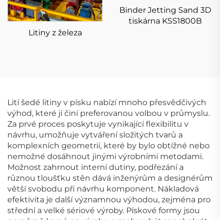
Binder Jetting Sand 3D
tiskárna KSS1800B
Litiny z železa
Lití šedé litiny v písku nabízí mnoho přesvědčivých
výhod, které ji činí preferovanou volbou v průmyslu.
Za prvé proces poskytuje vynikající flexibilitu v
návrhu, umožňuje vytváření složitých tvarů a
komplexních geometrií, které by bylo obtížné nebo
nemožné dosáhnout jinými výrobními metodami.
Možnost zahrnout interní dutiny, podřezání a
různou tloušťku stěn dává inženýrům a designérům
větší svobodu při návrhu komponent. Nákladová
efektivita je další významnou výhodou, zejména pro
střední a velké sériové výroby. Pískové formy jsou