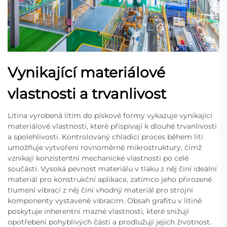
Vynikající materiálové
vlastnosti a trvanlivost
Litina vyrobená litím do pískové formy vykazuje vynikající
materiálové vlastnosti, které přispívají k dlouhé trvanlivosti
a spolehlivosti. Kontrolovaný chladicí proces během lití
umožňuje vytvoření rovnoměrné mikrostruktury, čímž
vznikají konzistentní mechanické vlastnosti po celé
součásti. Vysoká pevnost materiálu v tlaku z něj činí ideální
materiál pro konstrukční aplikace, zatímco jeho přirozené
tlumení vibrací z něj činí vhodný materiál pro strojní
komponenty vystavené vibracím. Obsah grafitu v litině
poskytuje inherentní mazné vlastnosti, které snižují
opotřebení pohyblivých částí a prodlužují jejich životnost.