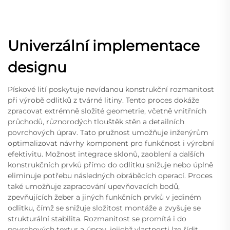
Univerzální implementace
designu
Pískové lití poskytuje nevídanou konstrukční rozmanitost
při výrobě odlitků z tvárné litiny. Tento proces dokáže
zpracovat extrémně složité geometrie, včetně vnitřních
průchodů, různorodých tlouštěk stěn a detailních
povrchových úprav. Tato pružnost umožňuje inženýrům
optimalizovat návrhy komponent pro funkčnost i výrobní
efektivitu. Možnost integrace sklonů, zaoblení a dalších
konstrukčních prvků přímo do odlitku snižuje nebo úplně
eliminuje potřebu následných obráběcích operací. Proces
také umožňuje zapracování upevňovacích bodů,
zpevňujících žeber a jiných funkčních prvků v jediném
odlitku, čímž se snižuje složitost montáže a zvyšuje se
strukturální stabilita. Rozmanitost se promítá i do
povrchových textur a úprav, jejichž vlastnosti lze řídit