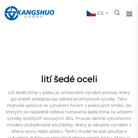
CS
lití šedé oceli
Lití šedé litiny v písku je univerzální výrobní proces, který
po staletí představuje základ průmyslové výroby. Tato
metoda spočívá ve vytváření forem z pískových směsí, do
kterých se následně odlévá roztavená šedá litina za účelem
výroby složitých kovových dílů. Proces začíná vytvořením
modelu požadované součástky, který je obvykle vyroben z
dřeva, kovu nebo plastu. Tento model se pak použije k
vytvoření dutiny ve speciálně připraveném písku, který je