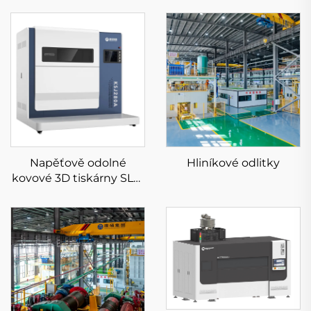
Napěťově odolné
Hliníkové odlitky
kovové 3D tiskárny SLM
KS281MS