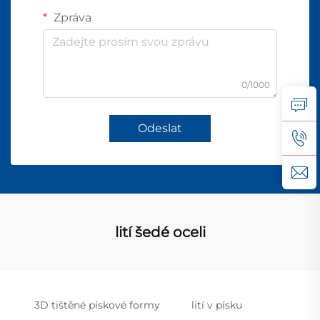
Zpráva
0/1000
Odeslat
lití šedé oceli
3D tištěné pískové formy
lití v písku