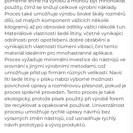
poměrně levné na výrobu a mohou být mnohokrát
použity, čímž se snižují celkové výrobní náklady.
Proces také umožňuje výrobu široké škály rozměrů
dílů, od malých komponent vážících několik
kilogramů až po obrovské odlitky vážící několik tun.
Materiálové vlastnosti šedé litiny, včetně vynikající
odolnosti proti opotřebení, dobré obrábění a
vynikajících vlastností tlumení vibrací, činí tento
materiál ideálním pro mnohastranné aplikace.
Proces vyžaduje minimální investice do nástrojů ve
srovnání s jinými výrobními metodami, což
umožňuje přístup firmám různých velikostí. Navíc
lití šedé litiny v písku nabízí výborné možnosti
povrchové úpravy a rozměrovou přesnost, pokud je
proces správně proveden. Tento proces je také
ekologický, protože písek použitý při výrobě forem
lze recyklovat a opakovaně používat. Univerzálnost
procesu umožňuje rychlé úpravy návrhů bez
výrazných změn nástrojů, což usnadňuje rychlý
návrh prototypů a vývoj produktů.