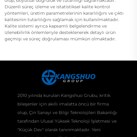
olup, boyutsal doğruluk ve tutarlılığı sağlamaktadır.
Düzenli süreç izleme ve istatistiksel kalite kontrol
yöntemleri, üretim parametrelerinin kararlılığını ve çıktı
kalitesinin tutarlılığını sağlamak için kullanılmaktadır.
Kalite sistemi ayrıca kapsamlı belgelendirme ve
izlenebilirlik önlemleriyle desteklenerek detaylı ürün
geçmişi ve süreç doğrulaması mümkün olmaktadır.
2010 yılında kurulan Kangshuo Grubu, kritik
bileşenler için akıllı imalatta öncü bir firma
olup, Çin Sanayi ve Bilgi Teknolojileri Bakanlığı
tarafından Ulusal Yüksek Teknoloji İşletmesi ve
"Küçük Dev" olarak tanınmaktadır. Yeni