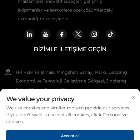
malzemeler, inovatif süreçler, gelişmiş
ekipmanlar ve sektörlere özel çözümlerdeki
uzmanlığımızı keşfedin.
BIZIMLE İLETIŞIME GEÇIN
H-1 Fabrika Binası, Mingshan Sanayi Parkı, Gaoping
Ekonomi ve Teknoloji Geliştirme Bölgesi, Jincheng
Şehri, Shanxi Eyaleti, Çin.
We value your privacy
+86-15921818960
We use cookies and similar tools to provide our services.
If you don't want to accept all cookies, click Personalize
[email protected]
cookies.
Accept all
Telif hakkı © 2026 Kangshuo Electric Group Co., Ltd. Tüm hakları