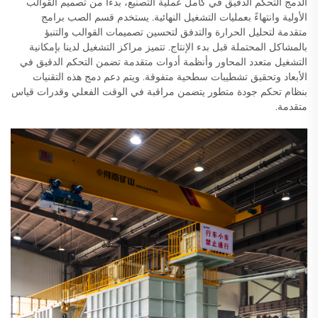
الدمج التحكم الدقيق في كامل عملية التصنيع، بدءًا من تصميم القوالب
الأولية وانتهاءً بعمليات التشغيل النهائية. يستخدم قسم الصب برامج
متقدمة لتحليل الحرارة والتدفق لتحسين تصميمات القوالب والتنبؤ
بالمشاكل المحتملة قبل بدء الإنتاج. تتميز مراكز التشغيل لدينا بإمكانية
التشغيل متعدد المحاور وأنظمة أدوات متقدمة تضمن التحكم الدقيق في
الأبعاد وتحقيق تشطيبات سطحية متفوقة. ويتم دعم دمج هذه التقنيات
بنظام تحكم جودة متطور يتضمن مراقبة في الوقت الفعلي وقدرات قياس
متقدمة.