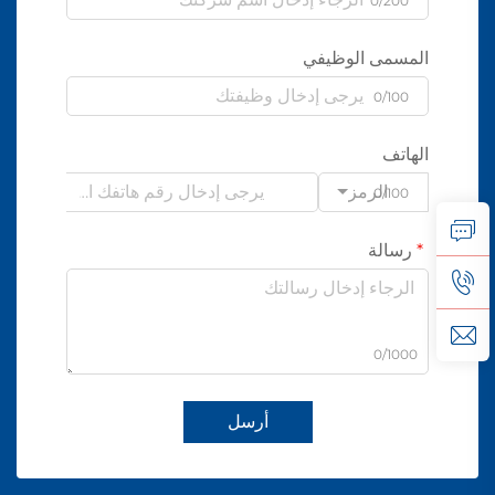
0/200
المسمى الوظيفي
0/100
الهاتف
الرمز
0/100
رسالة
0/1000
أرسل