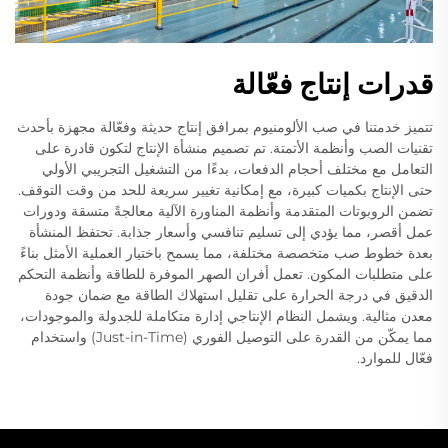
قدرات إنتاج فعّالة
تتميز خدمتنا في صب الألومنيوم بمرافق إنتاج حديثة وفعّالة مجهزة بأحدث
تقنيات الصب وأنظمة الأتمتة. تم تصميم منشأة الإنتاج لتكون قادرة على
التعامل مع مختلف أحجام الدفعات، بدءًا من التشغيل التجريبي الأولي
حتى الإنتاج بكميات كبيرة، مع إمكانية تغيير سريعة للحد من وقت التوقف.
تضمن الروبوتات المتقدمة وأنظمة المناورة الآلية معالجةً متسقة ودورات
عمل أقصر، مما يؤدي إلى تسليم تنافسي وأسعار جذابة. تحتفظ المنشأة
بعدة خطوط صب متخصصة مختلفة، مما يسمح باختيار العملية الأمثل بناءً
على متطلبات المكون. تعمل أفران الصهر الموفرة للطاقة وأنظمة التحكم
الدقيق في درجة الحرارة على تقليل استهلاك الطاقة مع ضمان جودة
معدن مثالية. ويشمل النظام الإنتاجي إدارة متكاملة للجدولة والموجودات،
مما يمكّن من القدرة على التوصيل الفوري (Just-in-Time) واستخدام
فعّال للموارد.