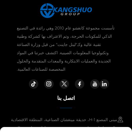
تأسست مجموعة كانغشو عام 2010 وهي رائدة في التصنيع
الذكي للمكونات الحرجة، وتم الاعتراف بها كشركة وطنية
تقنية عالية وكـ"ليتل جاينت" من قبل وزارة الصناعة
وتكنولوجيا المعلومات الصينية. اكتشف خبرتنا في المواد
الجديدة والعمليات الابتكارية والمعدات المتقدمة والحلول
المخصصة للصناعات العالمية.
اتصل بنا
مبنى المصنع H-1، حديقة مينغشان الصناعية، المنطقة الاقتصادية
والتقنية لتطوير جاوبينغ، مدينة جينتشينغ، مقاطعة شانشي، الصين.