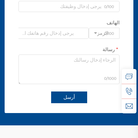
0/100
الهاتف
الرمز
0/100
رسالة
0/1000
أرسل