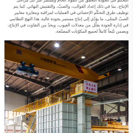
التحكّم في الجودة التحقق من المواد الخام ويستمر عبر كل مراحل
الإنتاج، بما في ذلك إعداد القوالب، والصبّ، والتفتيش النهائي. كما يتم
توظيف طرق التحكّم الإحصائي في العمليات لمراقبة ومعايرة معايير
الصبّ المثلى، ما يؤدّي إلى إنتاج مستمر بجودة عالية. هذا النهج النظامي
في إدارة الجودة يقلّل من معدلات العيوب، ويحدّ من التفاوت في الإنتاج،
ويضمن تتّبعاً كاملاً لجميع المكوّنات المصنّعة.