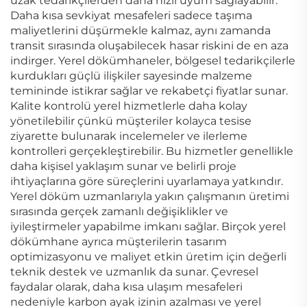
uzak tedarikçilerden daha hızlı uyum sağlayabilir.
Daha kısa sevkiyat mesafeleri sadece taşıma
maliyetlerini düşürmekle kalmaz, aynı zamanda
transit sırasında oluşabilecek hasar riskini de en aza
indirger. Yerel dökümhaneler, bölgesel tedarikçilerle
kurdukları güçlü ilişkiler sayesinde malzeme
temininde istikrar sağlar ve rekabetçi fiyatlar sunar.
Kalite kontrolü yerel hizmetlerle daha kolay
yönetilebilir çünkü müşteriler kolayca tesise
ziyarette bulunarak incelemeler ve ilerleme
kontrolleri gerçekleştirebilir. Bu hizmetler genellikle
daha kişisel yaklaşım sunar ve belirli proje
ihtiyaçlarına göre süreçlerini uyarlamaya yatkındır.
Yerel döküm uzmanlarıyla yakın çalışmanın üretimi
sırasında gerçek zamanlı değişiklikler ve
iyileştirmeler yapabilme imkanı sağlar. Birçok yerel
dökümhane ayrıca müşterilerin tasarım
optimizasyonu ve maliyet etkin üretim için değerli
teknik destek ve uzmanlık da sunar. Çevresel
faydalar olarak, daha kısa ulaşım mesafeleri
nedeniyle karbon ayak izinin azalması ve yerel