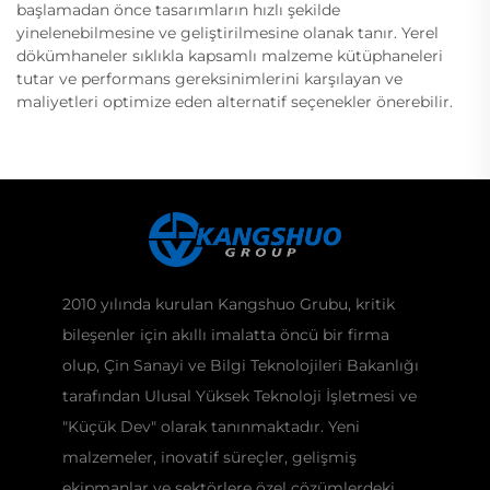
başlamadan önce tasarımların hızlı şekilde
yinelenebilmesine ve geliştirilmesine olanak tanır. Yerel
dökümhaneler sıklıkla kapsamlı malzeme kütüphaneleri
tutar ve performans gereksinimlerini karşılayan ve
maliyetleri optimize eden alternatif seçenekler önerebilir.
2010 yılında kurulan Kangshuo Grubu, kritik
bileşenler için akıllı imalatta öncü bir firma
olup, Çin Sanayi ve Bilgi Teknolojileri Bakanlığı
tarafından Ulusal Yüksek Teknoloji İşletmesi ve
"Küçük Dev" olarak tanınmaktadır. Yeni
malzemeler, inovatif süreçler, gelişmiş
ekipmanlar ve sektörlere özel çözümlerdeki