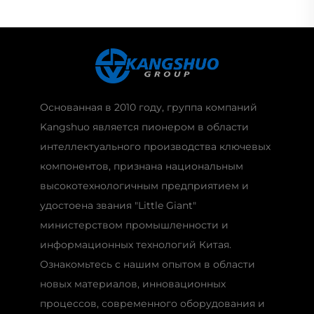
Основанная в 2010 году, группа компаний
Kangshuo является пионером в области
интеллектуального производства ключевых
компонентов, признана национальным
высокотехнологичным предприятием и
удостоена звания "Little Giant"
министерством промышленности и
информационных технологий Китая.
Ознакомьтесь с нашим опытом в области
новых материалов, инновационных
процессов, современного оборудования и