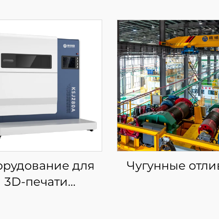
рудование для
Чугунные отли
3D-печати
еталлических
делий с низким