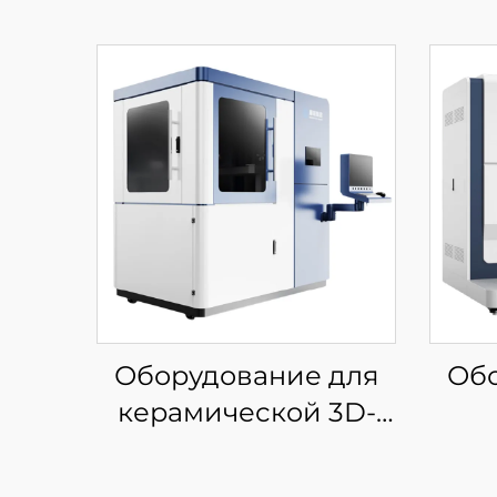
Оборудование для
Обо
керамической 3D-
печати
м
из