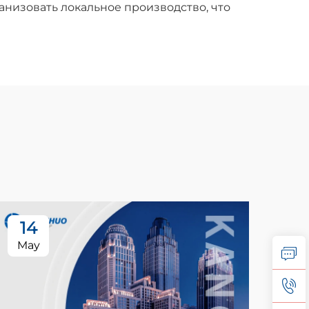
анизовать локальное производство, что
14
2
May
Ju