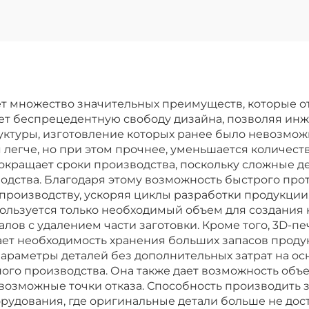
уровнем
напряжения
KS281MS
ет множество значительных преимуществ, которые о
ает беспрецедентную свободу дизайна, позволяя ин
ктуры, изготовление которых ранее было невозмож
 легче, но при этом прочнее, уменьшается количест
окращает сроки производства, поскольку сложные де
водства. Благодаря этому возможность быстрого пр
 производству, ускоряя циклы разработки продукци
пользуется только необходимый объем для создания 
ов с удалением части заготовки. Кроме того, 3D-пе
ает необходимость хранения больших запасов продук
араметры деталей без дополнительных затрат на осна
ого производства. Она также дает возможность объ
 возможные точки отказа. Способность производить
удования, где оригинальные детали больше не дост