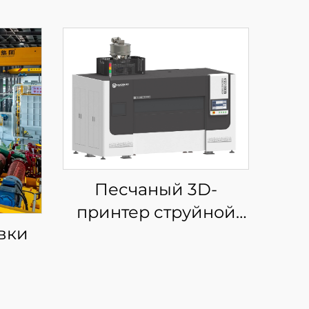
Песчаный 3D-
принтер струйной
вки
печати KSS1800B