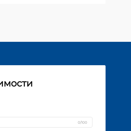
имости
0/100