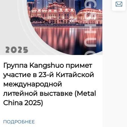
Гр
пр
ин
пр
ре
Группа Kangshuo примет
Ки
участие в 23-й Китайской
ме
международной
вы
литейной выставке (Metal
эк
China 2025)
ПО
ПОДРОБНЕЕ