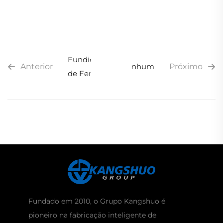
Fundição
Anterior
Nenhum
Próximo
de Ferro
Fundado em 2010, o Grupo Kangshuo é
pioneiro na fabricação inteligente de