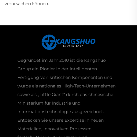
verursachen können.
Gegründet im Jahr 2010 ist die Kangshuo
Group ein Pionier in der intelligenten
Fertigung von kritischen Komponenten und
wurde als nationales High-Tech-Unternehmen
sowie als „Little Giant“ durch das chinesische
Ministerium für Industrie und
Informationstechnologie ausgezeichnet.
Entdecken Sie unsere Expertise in neuen
Materialien, innovativen Prozessen,