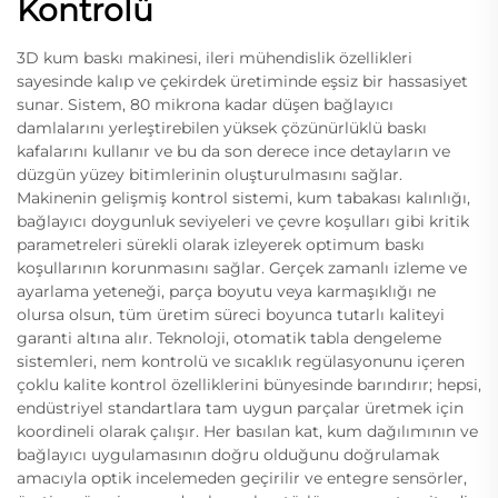
Kontrolü
3D kum baskı makinesi, ileri mühendislik özellikleri
sayesinde kalıp ve çekirdek üretiminde eşsiz bir hassasiyet
sunar. Sistem, 80 mikrona kadar düşen bağlayıcı
damlalarını yerleştirebilen yüksek çözünürlüklü baskı
kafalarını kullanır ve bu da son derece ince detayların ve
düzgün yüzey bitimlerinin oluşturulmasını sağlar.
Makinenin gelişmiş kontrol sistemi, kum tabakası kalınlığı,
bağlayıcı doygunluk seviyeleri ve çevre koşulları gibi kritik
parametreleri sürekli olarak izleyerek optimum baskı
koşullarının korunmasını sağlar. Gerçek zamanlı izleme ve
ayarlama yeteneği, parça boyutu veya karmaşıklığı ne
olursa olsun, tüm üretim süreci boyunca tutarlı kaliteyi
garanti altına alır. Teknoloji, otomatik tabla dengeleme
sistemleri, nem kontrolü ve sıcaklık regülasyonunu içeren
çoklu kalite kontrol özelliklerini bünyesinde barındırır; hepsi,
endüstriyel standartlara tam uygun parçalar üretmek için
koordineli olarak çalışır. Her basılan kat, kum dağılımının ve
bağlayıcı uygulamasının doğru olduğunu doğrulamak
amacıyla optik incelemeden geçirilir ve entegre sensörler,