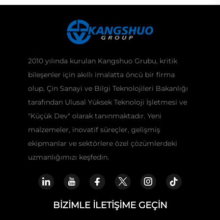
2010 yılında kurulan Kangshuo Grubu, kritik
bileşenler için akıllı imalatta öncü bir firma
olup, Çin Sanayi ve Bilgi Teknolojileri Bakanlığı
tarafından Ulusal Yüksek Teknoloji İşletmesi ve
"Küçük Dev" olarak tanınmaktadır. Yeni
malzemeler, inovatif süreçler, gelişmiş
ekipmanlar ve sektörlere özel çözümlerdeki
uzmanlığımızı keşfedin.
BIZIMLE İLETIŞIME GEÇIN