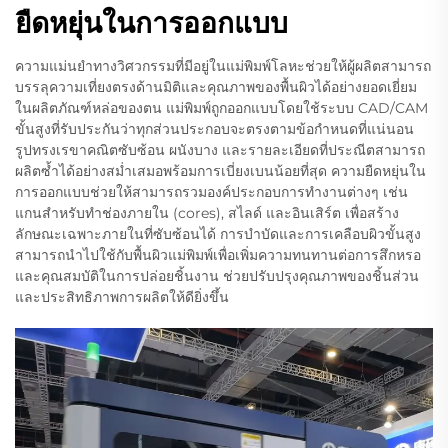
ยืดหยุ่นในการออกแบบ
ความแม่นยำทางวิศวกรรมที่มีอยู่ในแม่พิมพ์โลหะช่วยให้ผู้ผลิตสามารถ
บรรลุความเที่ยงตรงด้านมิติและคุณภาพของพื้นผิวได้อย่างยอดเยี่ยม
ในผลิตภัณฑ์หล่อของตน แม่พิมพ์ถูกออกแบบโดยใช้ระบบ CAD/CAM
ขั้นสูงที่รับประกันว่าทุกส่วนประกอบจะตรงตามข้อกำหนดที่แน่นอน
รูปทรงเรขาคณิตซับซ้อน ผนังบาง และรายละเอียดที่ประณีตสามารถ
ผลิตซ้ำได้อย่างสม่ำเสมอพร้อมการเบี่ยงเบนน้อยที่สุด ความยืดหยุ่นใน
การออกแบบช่วยให้สามารถรวมองค์ประกอบการทำงานต่างๆ เช่น
แกนสำหรับทำช่องภายใน (cores), สไลด์ และอินเสิร์ต เพื่อสร้าง
ลักษณะเฉพาะภายในที่ซับซ้อนได้ การบำบัดและการเคลือบผิวขั้นสูง
สามารถนำไปใช้กับพื้นผิวแม่พิมพ์เพื่อเพิ่มความทนทานต่อการสึกหรอ
และคุณสมบัติในการปล่อยชิ้นงาน ช่วยปรับปรุงคุณภาพของชิ้นส่วน
และประสิทธิภาพการผลิตให้ดียิ่งขึ้น