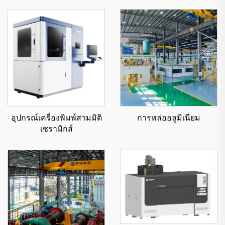
อุปกรณ์เครื่องพิมพ์สามมิติ
การหล่ออลูมิเนียม
เซรามิกส์