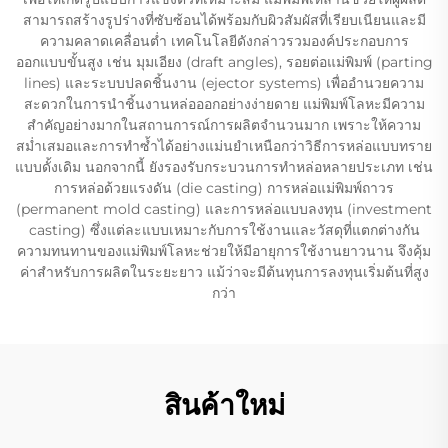
สามารถสร้างรูปร่างที่ซับซ้อนได้พร้อมกับผิวสัมผัสที่เรียบเนียนและมี
ความคลาดเคลื่อนต่ำ เทคโนโลยีดังกล่าวรวมองค์ประกอบการ
ออกแบบขั้นสูง เช่น มุมเอียง (draft angles), รอยต่อแม่พิมพ์ (parting
lines) และระบบปลดชิ้นงาน (ejector systems) เพื่ออำนวยความ
สะดวกในการนำชิ้นงานหล่อออกอย่างง่ายดาย แม่พิมพ์โลหะมีความ
สำคัญอย่างมากในสถานการณ์การผลิตจำนวนมาก เพราะให้ความ
สม่ำเสมอและการทำซ้ำได้อย่างแม่นยำเหนือกว่าวิธีการหล่อแบบทราย
แบบดั้งเดิม นอกจากนี้ ยังรองรับกระบวนการทำหล่อหลายประเภท เช่น
การหล่อด้วยแรงดัน (die casting) การหล่อแม่พิมพ์ถาวร
(permanent mold casting) และการหล่อแบบลงทุน (investment
casting) ซึ่งแต่ละแบบเหมาะกับการใช้งานและวัสดุที่แตกต่างกัน
ความทนทานของแม่พิมพ์โลหะช่วยให้มีอายุการใช้งานยาวนาน จึงคุ้ม
ค่าสำหรับการผลิตในระยะยาว แม้ว่าจะมีต้นทุนการลงทุนเริ่มต้นที่สูง
กว่า
สินค้าใหม่