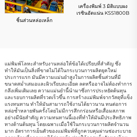
เครื่องพิมพ์ 3 มิติแบบผง
เรซินอัดแน่น KSS1800B
ชิ้นส่วนหล่อเหล็ก
แม่พิมพ์โลหะสำหรับงานหล่อให้ข้อได้เปรียบที่สำคัญ ซึ่ง
ทำให้มันเป็นสิ่งที่ขาดไม่ได้ในกระบวนการผลิตยุคใหม่
ประการแรก มันมีความแม่นยำสูงในการผลิตชิ้นส่วนที่มี
ขนาดสม่ำเสมอและผิวเรียบละเอียด ลดหรืออาจไม่ต้องทำการ
กลึงเพิ่มเติมเลย ความแม่นยำนี้นำมาซึ่งการประหยัดต้นทุน
และรอบการผลิตที่รวดเร็วขึ้น การสร้างแม่พิมพ์จากวัสดุที่แข็ง
แรงทนทาน ทำให้มันสามารถใช้งานได้ยาวนาน ทนต่อการ
หล่อซ้ำหลายพันครั้งโดยไม่มีการสึกกร่อนหรือเสื่อมสภาพ
อย่างมีนัยสำคัญ ความทนทานนี้เองที่ทำให้มันมีประสิทธิภาพ
ทางด้านต้นทุน โดยเฉพาะเมื่อใช้ในกระบวนการผลิตจำนวน
มาก อัตราการเย็นตัวของแม่พิมพ์ที่ถูกควบคุมผ่านช่องระบาย