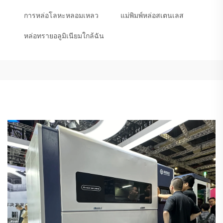
การหล่อโลหะหลอมเหลว
แม่พิมพ์หล่อสเตนเลส
หล่อทรายอลูมิเนียมใกล้ฉัน