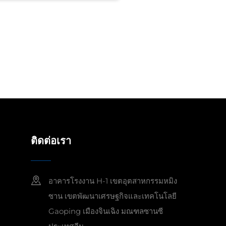
ติดต่อเรา
อาคารโรงงาน H-1 เขตอุตสาหกรรมหมิง
ซาน เขตพัฒนาเศรษฐกิจและเทคโนโลยี
Gaoping เมืองจินเฉิง มณฑลซานซี