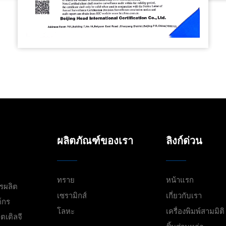
ผลิตภัณฑ์ของเรา
ลิงก์ด่วน
ทราย
หน้าแรก
ารผลิต
เซรามิกส์
เกี่ยวกับเรา
์กร
โลหะ
เครื่องพิมพ์สามมิติ
ตเติลจี