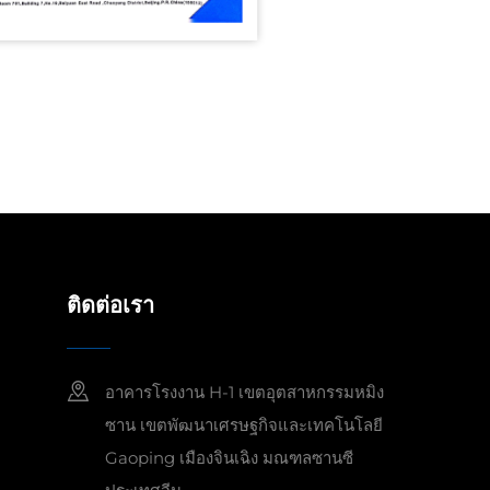
ติดต่อเรา
อาคารโรงงาน H-1 เขตอุตสาหกรรมหมิง
ซาน เขตพัฒนาเศรษฐกิจและเทคโนโลยี
Gaoping เมืองจินเฉิง มณฑลซานซี