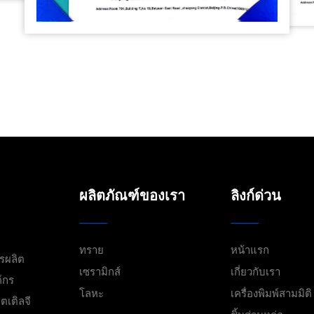
ผลิตภัณฑ์ของเรา
ลิงก์ด่วน
ทราย
หน้าแรก
ารผลิต
เซรามิกส์
เกี่ยวกับเรา
์กร
โลหะ
เครื่องพิมพ์สามมิติ
ตเติลจี