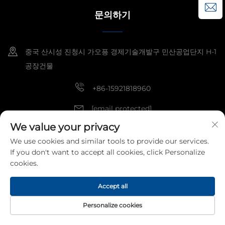
문의하기
중국 산시성 진청시 가오픙 경제기술개발구 민산공업단지 H-1
공장건물
+86-15921818960
[email protected]
We value your privacy
We use cookies and similar tools to provide our services.
Copyright © 2026 Kangshuo Electric Group Co., Ltd. All right
reserved
개인정보 처리방침
If you don't want to accept all cookies, click Personalize
cookies.
Accept all
Personalize cookies
홈페이지
제품
이메일
문의