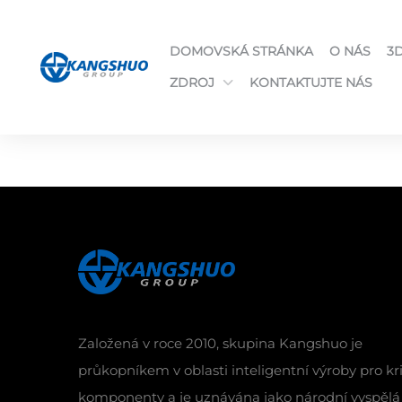
DOMOVSKÁ STRÁNKA
O NÁS
3
ZDROJ
KONTAKTUJTE NÁS
Založená v roce 2010, skupina Kangshuo je
průkopníkem v oblasti inteligentní výroby pro kr
komponenty a je uznávána jako národní vyspělá