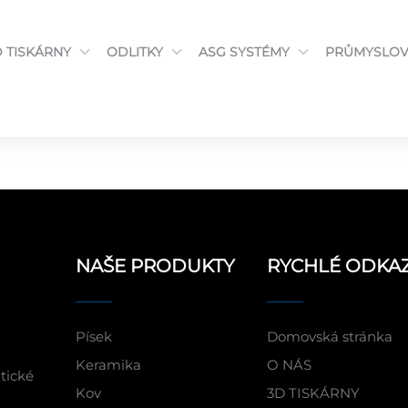
D TISKÁRNY
ODLITKY
ASG SYSTÉMY
PRŮMYSLOV
NAŠE PRODUKTY
RYCHLÉ ODKA
Písek
Domovská stránka
Keramika
O NÁS
itické
Kov
3D TISKÁRNY