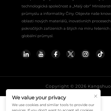
technologická společnost a „Malý obr“ Ministers
průmyslu a informatiky Číny. Objevte naše kno
oblasti nových materiálů, inovativních procesech
pokročilých zařízeních a šitých na míru řešeních
globální průmysl.
Copyright © 2026 Kangshuo 
We value your privacy
We use cookies and similar tools to provide our
services. If you don't want to accept all cookies,