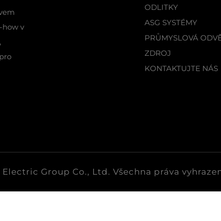
ODLITKY
tvem
ASG SYSTÉMY
w-how v
PRŮMYSLOVÁ ODVĚ
,
ZDROJ
 pro
KONTAKTUJTE NÁS
Electric Group Co., Ltd. Všechna práva vyhraze