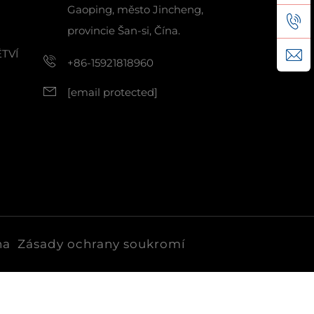
Gaoping, město Jincheng,
provincie Šan-si, Čína.
TVÍ
+86-15921818960
[email protected]
na
Zásady ochrany soukromí