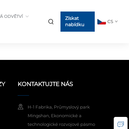
Á ODVĚTVÍ
Získat
CS
nabídku
ZY
KONTAKTUJTE NÁS
H-1 Fabrika, Průmyslový park
Mingshan, Ekonomické a
technologické rozvojové pásmo